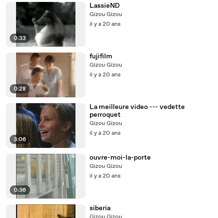
LassieND
Gizou Gizou
il y a 20 ans
0:33
fujifilm
Gizou Gizou
il y a 20 ans
0:28
La meilleure video --- vedette
perroquet
Gizou Gizou
il y a 20 ans
3:06
ouvre-moi-la-porte
Gizou Gizou
il y a 20 ans
0:36
siberia
Gizou Gizou