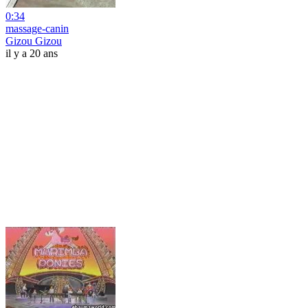
0:34
massage-canin
Gizou Gizou
il y a 20 ans