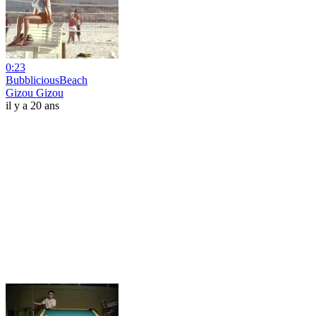
0:23
BubbliciousBeach
Gizou Gizou
il y a 20 ans