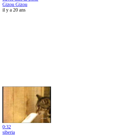
Gizou Gizou
il y a 20 ans
0:32
siberia