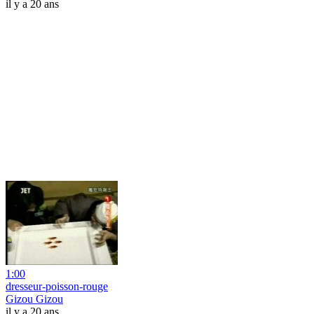
il y a 20 ans
1:00
dresseur-poisson-rouge
Gizou Gizou
il y a 20 ans