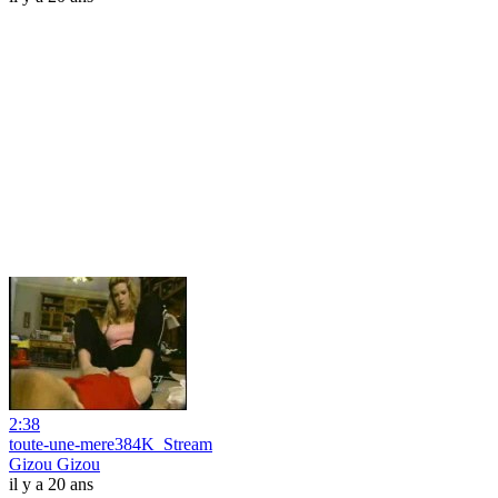
2:38
toute-une-mere384K_Stream
Gizou Gizou
il y a 20 ans