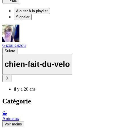
Plus
Ajouter à la playlist
Signaler
Gizou Gizou
Suivre
chien-fait-du-velo
il y a 20 ans
Catégorie
🐳
Animaux
Voir moins