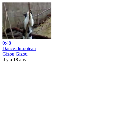
0:48
Dance-du-poteau
Gizou Gizou
il y a 18 ans