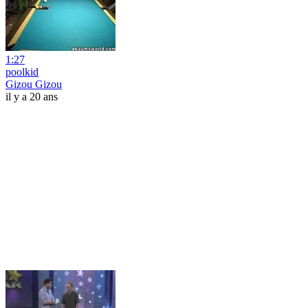
1:27
poolkid
Gizou Gizou
il y a 20 ans