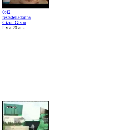
0:42
festadelladonna
Gizou Gizou
il y a 20 ans