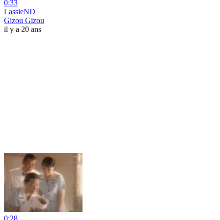
0:33
LassieND
Gizou Gizou
il y a 20 ans
0:28