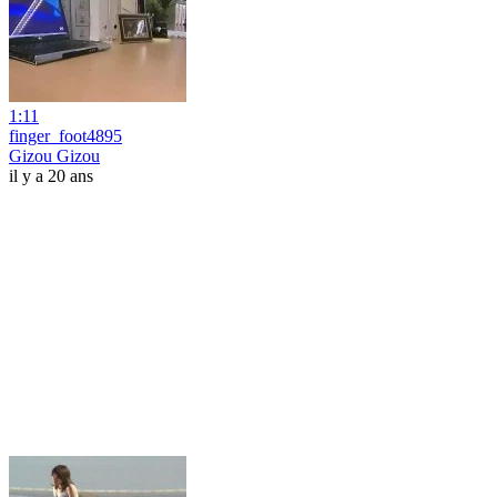
1:11
finger_foot4895
Gizou Gizou
il y a 20 ans