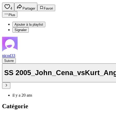
4
Partager
Favori
Plus
Ajouter à la playlist
Signaler
nicod33
Suivre
SS 2005_John_Cena_vsKurt_Ang
il y a 20 ans
Catégorie