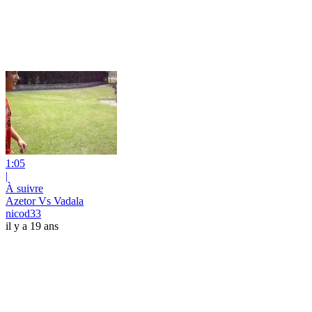
1:05
|
À suivre
Azetor Vs Vadala
nicod33
il y a 19 ans