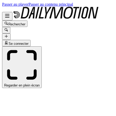
Passer au player
Passer au contenu principal
Rechercher
Se connecter
Regarder en plein écran