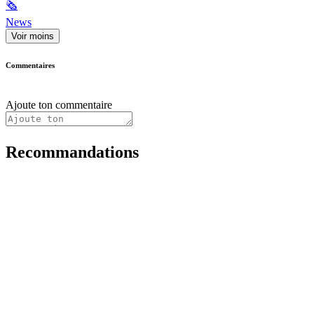
🗞
News
Voir moins
Commentaires
Ajoute ton commentaire
Recommandations