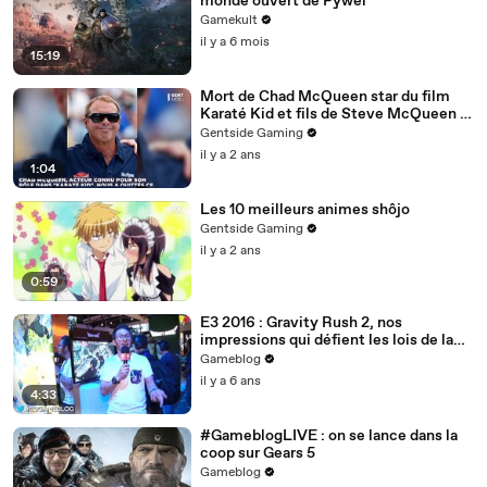
monde ouvert de Pywel
Gamekult
il y a 6 mois
15:19
Mort de Chad McQueen star du film
Karaté Kid et fils de Steve McQueen à
63 ans, les causes révélées
Gentside Gaming
il y a 2 ans
1:04
Les 10 meilleurs animes shôjo
Gentside Gaming
il y a 2 ans
0:59
E3 2016 : Gravity Rush 2, nos
impressions qui défient les lois de la
gravité
Gameblog
il y a 6 ans
4:33
#GameblogLIVE : on se lance dans la
coop sur Gears 5
Gameblog