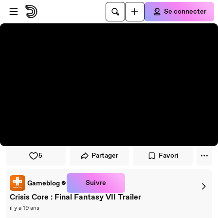
Passer au player
Passer au contenu principal
Se connecter
5
Partager
Favori
Suivre
Gameblog
Crisis Core : Final Fantasy VII Trailer
il y a 19 ans