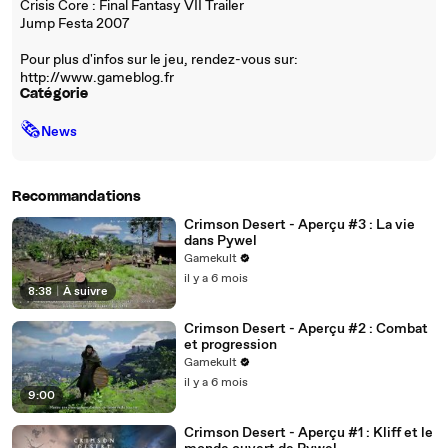
Crisis Core : Final Fantasy VII Trailer
Jump Festa 2007
Pour plus d'infos sur le jeu, rendez-vous sur:
http://www.gameblog.fr
Catégorie
🗞
News
Recommandations
Crimson Desert - Aperçu #3 : La vie
dans Pywel
Gamekult
il y a 6 mois
8:38
|
À suivre
Crimson Desert - Aperçu #2 : Combat
et progression
Gamekult
il y a 6 mois
9:00
Crimson Desert - Aperçu #1 : Kliff et le