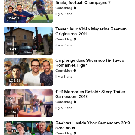
finale, football Champagne ?
Gameblog
il y a 8 ans
1:33:11
Teaser Jeux Vidéo Magazine Rayman
Origins mai 2011
Gameblog
il y a 8 ans
0:43
On plonge dans Shenmue I & II avec
Romain et Tiger
Gameblog
il y a 8 ans
1:08:31
11-11 Memories Retold : Story Trailer
Gamescom 2018
Gameblog
il y a 8 ans
2:00
Revivez l'Inside Xbox Gamescom 2018
avec nous
Gameblog