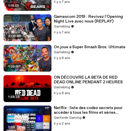
il y a 7 ans
1:18:55
Gamescom 2019 : Revivez l'Opening
Night Live avec nous (REPLAY)
Gameblog
il y a 7 ans
2:06:49
On joue à Super Smash Bros. Ultimate
Gameblog
il y a 8 ans
1:39:07
ON DÉCOUVRE LA BETA DE RED
DEAD ONLINE PENDANT 2 HEURES
Gameblog
il y a 8 ans
1:58:29
Netflix : liste des codes secrets pour
accéder à tous les films et séries
cachés
Gentside Gaming
il y a 2 ans
1:05