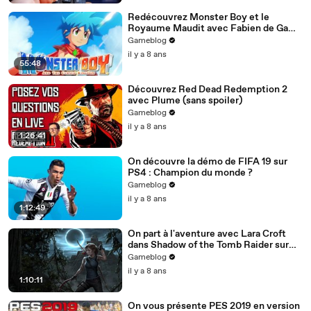
Redécouvrez Monster Boy et le
Royaume Maudit avec Fabien de Game
Atelier
Gameblog
il y a 8 ans
55:48
Découvrez Red Dead Redemption 2
avec Plume (sans spoiler)
Gameblog
il y a 8 ans
1:26:41
On découvre la démo de FIFA 19 sur
PS4 : Champion du monde ?
Gameblog
il y a 8 ans
1:12:49
On part à l'aventure avec Lara Croft
dans Shadow of the Tomb Raider sur
PS4 Pro
Gameblog
il y a 8 ans
1:10:11
On vous présente PES 2019 en version