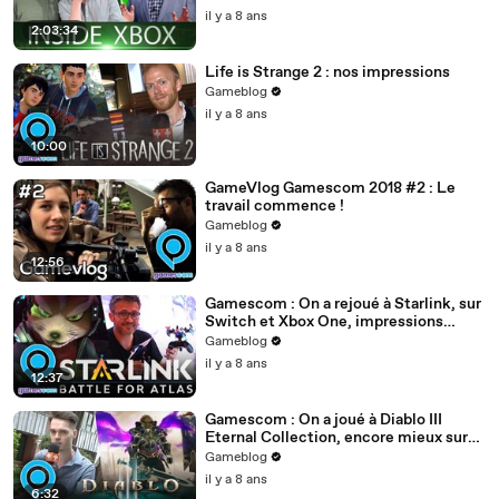
il y a 8 ans
2:03:34
Life is Strange 2 : nos impressions
Gameblog
il y a 8 ans
10:00
GameVlog Gamescom 2018 #2 : Le
travail commence !
Gameblog
il y a 8 ans
12:56
Gamescom : On a rejoué à Starlink, sur
Switch et Xbox One, impressions
rassurées ?
Gameblog
il y a 8 ans
12:37
Gamescom : On a joué à Diablo III
Eternal Collection, encore mieux sur
Switch ?
Gameblog
il y a 8 ans
6:32