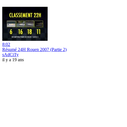
8:02
Résumé 24H Rouen 2007 (Partie 2)
sAdCiTy
il y a 19 ans