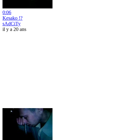
0:06
Kesako !?
sAdCiTy
il y a 20 ans