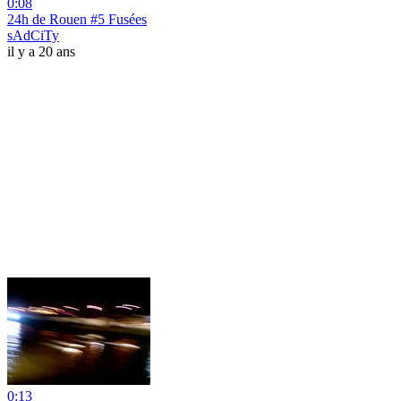
0:08
24h de Rouen #5 Fusées
sAdCiTy
il y a 20 ans
0:13