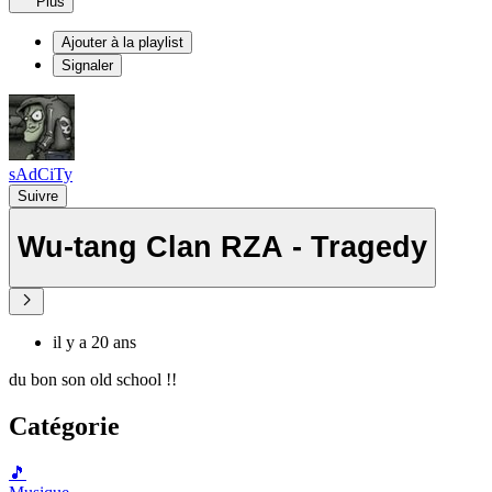
Plus
Ajouter à la playlist
Signaler
sAdCiTy
Suivre
Wu-tang Clan RZA - Tragedy
il y a 20 ans
du bon son old school !!
Catégorie
🎵