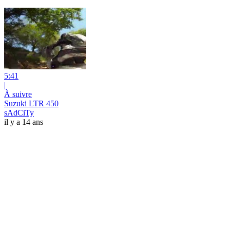
5:41
|
À suivre
Suzuki LTR 450
sAdCiTy
il y a 14 ans