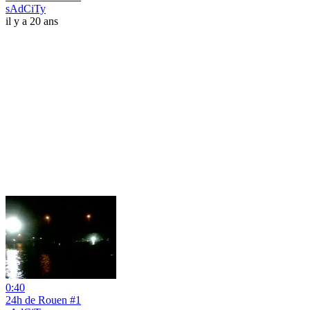
sAdCiTy
il y a 20 ans
0:40
24h de Rouen #1