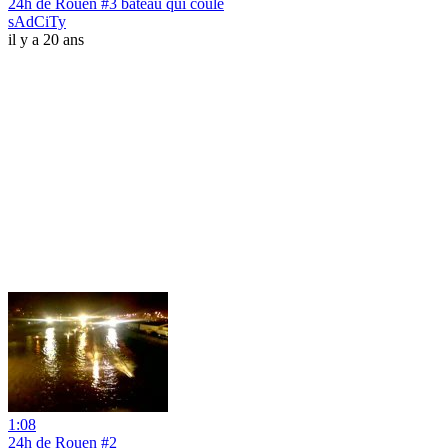
24h de Rouen #3 bateau qui coule
sAdCiTy
il y a 20 ans
1:08
24h de Rouen #2