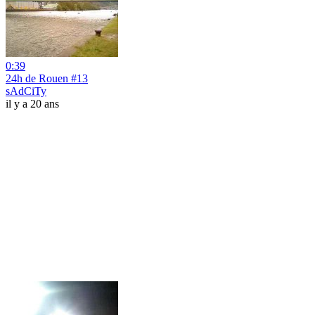
0:39
24h de Rouen #13
sAdCiTy
il y a 20 ans