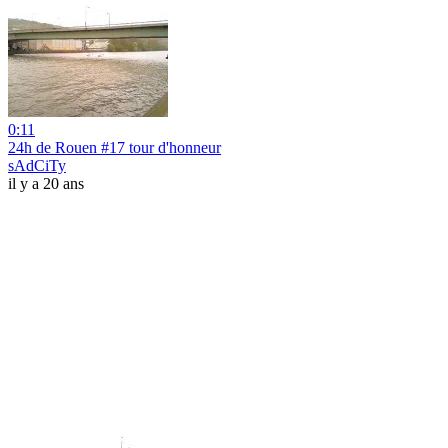
0:11
24h de Rouen #17 tour d'honneur
sAdCiTy
il y a 20 ans