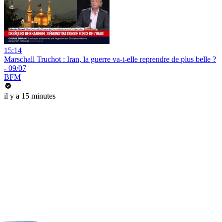
15:14
Marschall Truchot : Iran, la guerre va-t-elle reprendre de plus belle ?
- 09/07
BFM
il y a 15 minutes