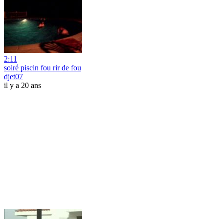
2:11
soiré piscin fou rir de fou
djet07
il y a 20 ans