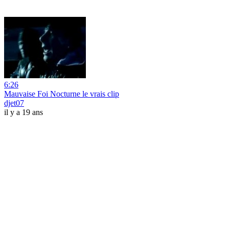
6:26
Mauvaise Foi Nocturne le vrais clip
djet07
il y a 19 ans