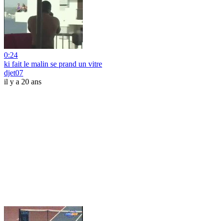
0:24
ki fait le malin se prand un vitre
djet07
il y a 20 ans