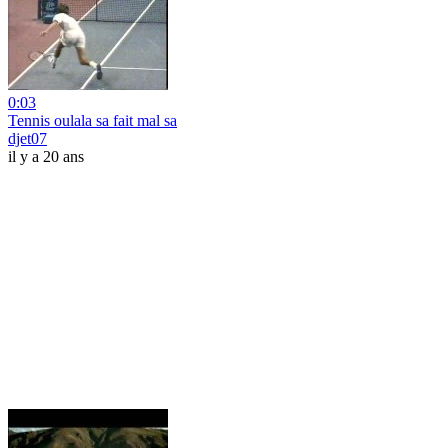
0:03
Tennis oulala sa fait mal sa
djet07
il y a 20 ans