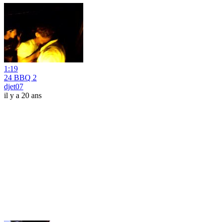
1:19
24 BBQ 2
djet07
il y a 20 ans