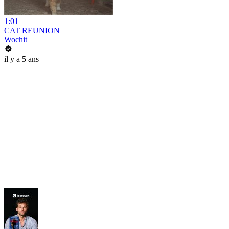
1:01
CAT REUNION
Wochit
il y a 5 ans