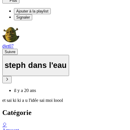
Plus
Ajouter à la playlist
Signaler
djet07
Suivre
steph dans l'eau
il y a 20 ans
et sai ki ki a u l'idée sai moi loool
Catégorie
🎈