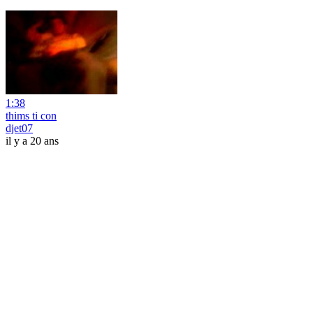
1:38
thims ti con
djet07
il y a 20 ans