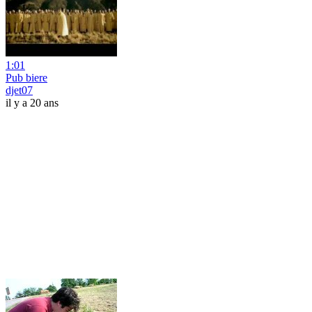
1:01
Pub biere
djet07
il y a 20 ans