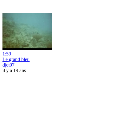
1:59
Le grand bleu
djet07
il y a 19 ans