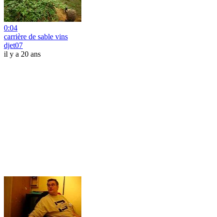
0:04
carrière de sable vins
djet07
il y a 20 ans