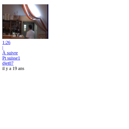
1:26
|
À suivre
Pt suisse1
djet07
il y a 19 ans