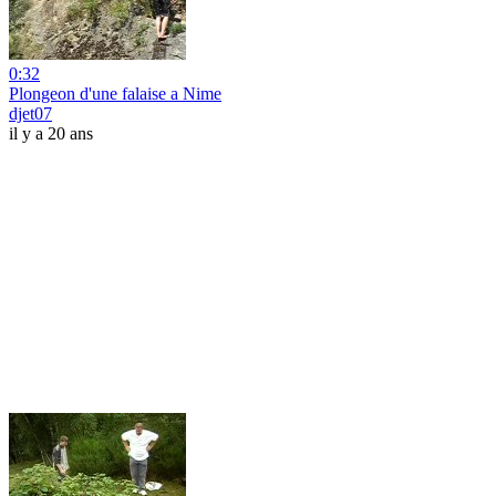
0:32
Plongeon d'une falaise a Nime
djet07
il y a 20 ans