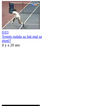
0:03
Tennis oulala sa fait mal sa
djet07
il y a 20 ans