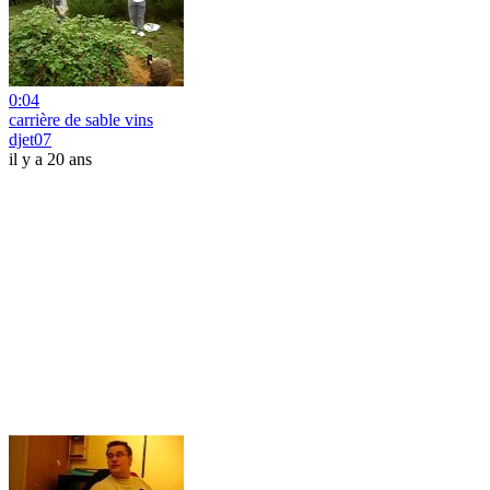
0:04
carrière de sable vins
djet07
il y a 20 ans