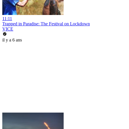
11:11
Trapped in Paradise: The Festival on Lockdown
VICE
il y a 6 ans