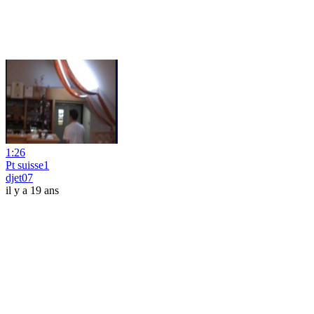
1:26
Pt suisse1
djet07
il y a 19 ans