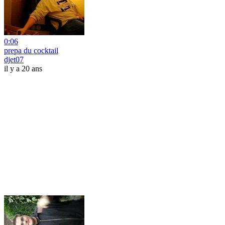
0:06
prepa du cocktail
djet07
il y a 20 ans