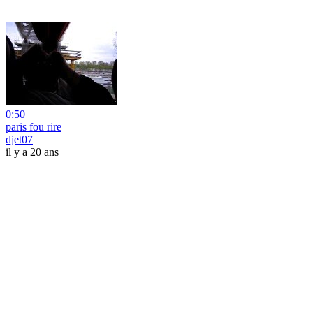
0:50
paris fou rire
djet07
il y a 20 ans