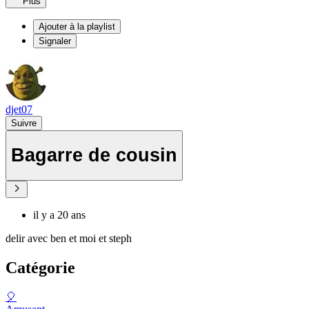
Plus
Ajouter à la playlist
Signaler
djet07
Suivre
Bagarre de cousin
il y a 20 ans
delir avec ben et moi et steph
Catégorie
🎈