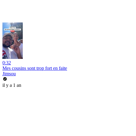
0:32
Mes cousins sont trop fort en faite
Jimsou
il y a 1 an