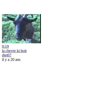
0:19
la chevre ki boit
djet07
il y a 20 ans