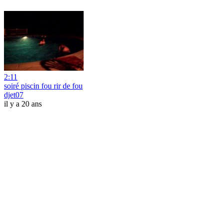
2:11
soiré piscin fou rir de fou
djet07
il y a 20 ans