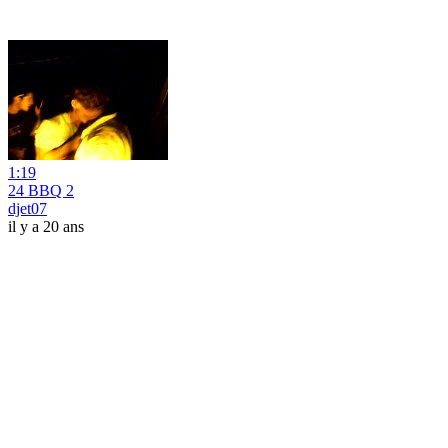
1:19
24 BBQ 2
djet07
il y a 20 ans