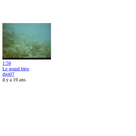
1:59
Le grand bleu
djet07
il y a 19 ans