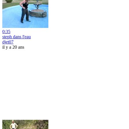
0:35
steph dans l'eau
djet07
il y a 20 ans