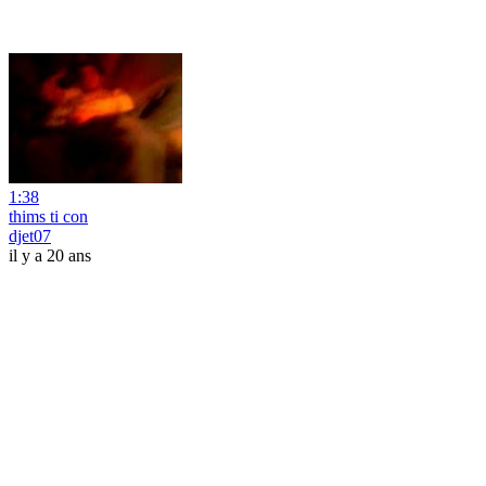
1:38
thims ti con
djet07
il y a 20 ans