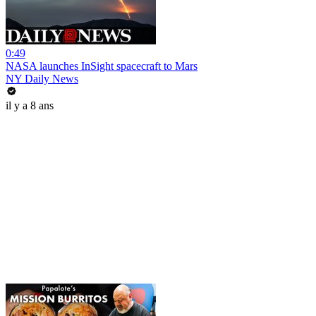
0:49
NASA launches InSight spacecraft to Mars
NY Daily News
il y a 8 ans