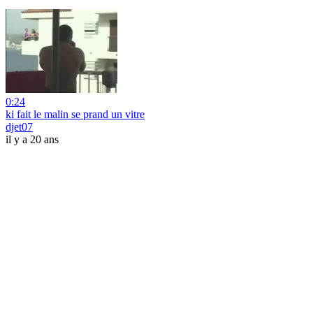
0:24
ki fait le malin se prand un vitre
djet07
il y a 20 ans