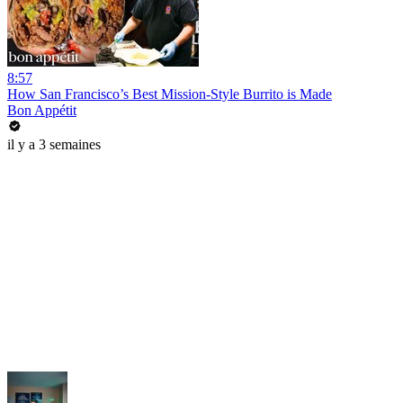
8:57
How San Francisco’s Best Mission-Style Burrito is Made
Bon Appétit
il y a 3 semaines