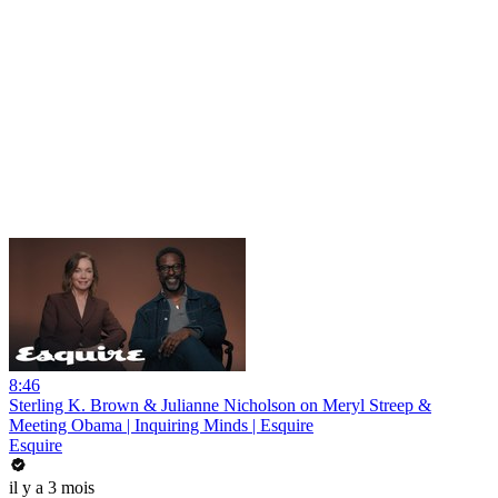
8:46
Sterling K. Brown & Julianne Nicholson on Meryl Streep &
Meeting Obama | Inquiring Minds | Esquire
Esquire
il y a 3 mois