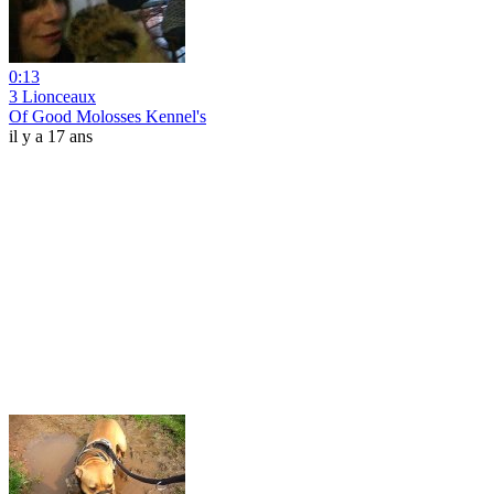
0:13
3 Lionceaux
Of Good Molosses Kennel's
il y a 17 ans