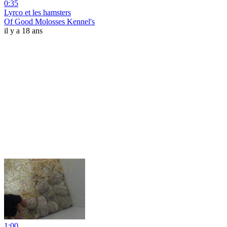
0:35
Lyrco et les hamsters
Of Good Molosses Kennel's
il y a 18 ans
1:00