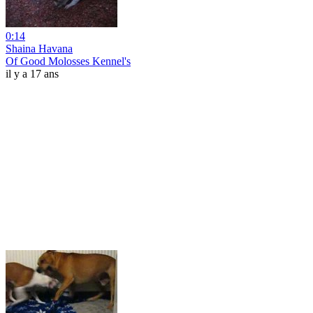
0:14
Shaina Havana
Of Good Molosses Kennel's
il y a 17 ans