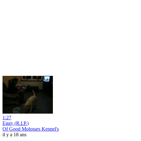
1:27
Eggy (R.I.P.)
Of Good Molosses Kennel's
il y a 18 ans