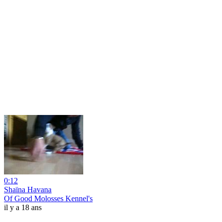
0:12
Shaïna Havana
Of Good Molosses Kennel's
il y a 18 ans