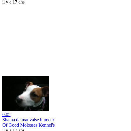
il y a 17 ans
0:05
Shaina de mauvaise humeur
Of Good Molosses Kennel's
il y a 17 ans