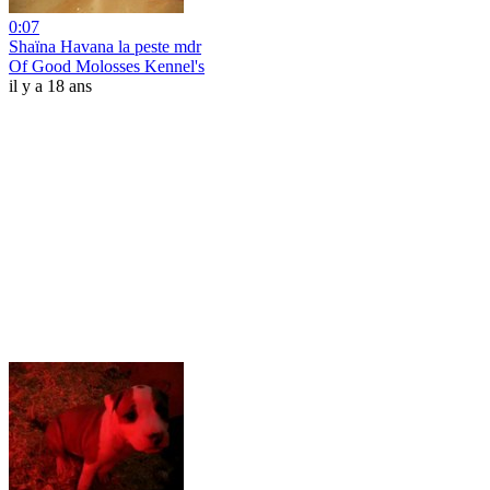
0:07
Shaïna Havana la peste mdr
Of Good Molosses Kennel's
il y a 18 ans