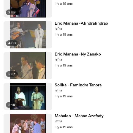
il y a 19 ans
2:59
Eric Manana -Afindrafindrao
jefra
il y a 19 ans
4:03
Eric Manana -Ny Zanako
jefra
il y a 19 ans
2:57
Solika - Famindra Tanora
jefra
il y a 19 ans
2:16
Mahaleo - Manao Azafady
jefra
il y a 19 ans