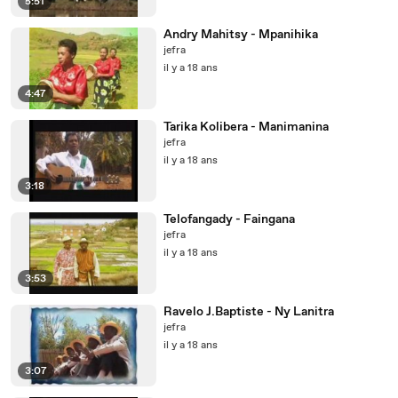
5:51
Andry Mahitsy - Mpanihika
jefra
il y a 18 ans
4:47
Tarika Kolibera - Manimanina
jefra
il y a 18 ans
3:18
Telofangady - Faingana
jefra
il y a 18 ans
3:53
Ravelo J.Baptiste - Ny Lanitra
jefra
il y a 18 ans
3:07