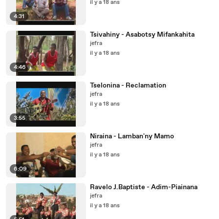
il y a 18 ans
4:31
Tsivahiny - Asabotsy Mifankahita
jefra
il y a 18 ans
4:46
Tselonina - Reclamation
jefra
il y a 18 ans
3:55
Niraina - Lamban'ny Mamo
jefra
il y a 18 ans
6:09
Ravelo J.Baptiste - Adim-Piainana
jefra
il y a 18 ans