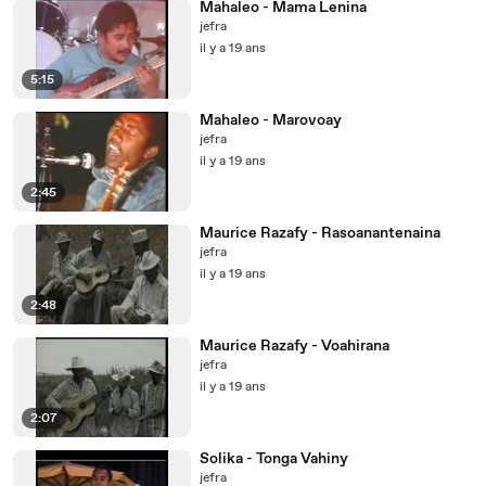
Mahaleo - Mama Lenina
jefra
il y a 19 ans
5:15
Mahaleo - Marovoay
jefra
il y a 19 ans
2:45
Maurice Razafy - Rasoanantenaina
jefra
il y a 19 ans
2:48
Maurice Razafy - Voahirana
jefra
il y a 19 ans
2:07
Solika - Tonga Vahiny
jefra