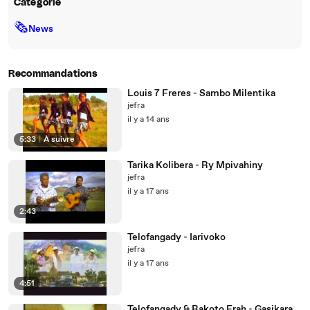
Catégorie
🗞
News
Recommandations
Louis 7 Freres - Sambo Milentika
jefra
il y a 14 ans
5:33
|
À suivre
Tarika Kolibera - Ry Mpivahiny
jefra
il y a 17 ans
2:43
Telofangady - Iarivoko
jefra
il y a 17 ans
4:51
Telofangady & Rakoto Frah - Gasikara