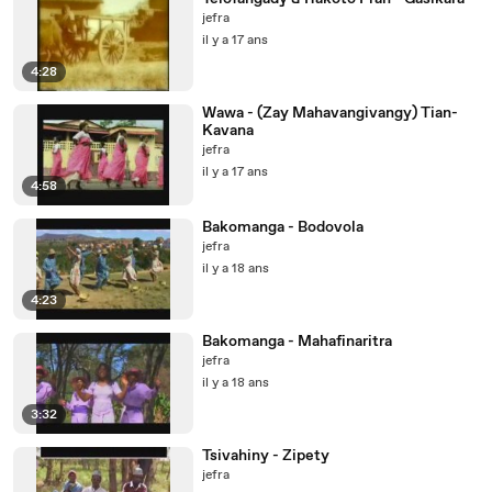
jefra
il y a 17 ans
4:28
Wawa - (Zay Mahavangivangy) Tian-
Kavana
jefra
il y a 17 ans
4:58
Bakomanga - Bodovola
jefra
il y a 18 ans
4:23
Bakomanga - Mahafinaritra
jefra
il y a 18 ans
3:32
Tsivahiny - Zipety
jefra