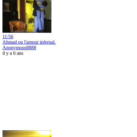
11:56
Ahmad ou l'amour infernal.
Anonymous8888
il y a 6 ans