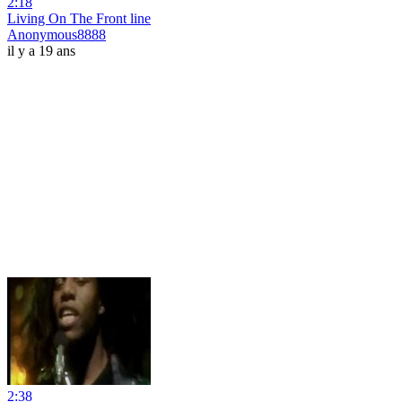
2:18
Living On The Front line
Anonymous8888
il y a 19 ans
2:38