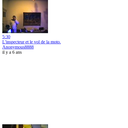
5:30
L'inspecteur et le vol de la moto.
Anonymous8888
il y a 6 ans