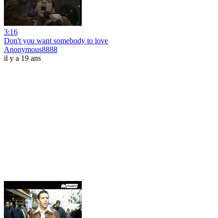
3:16
Don't you want somebody to love
Anonymous8888
il y a 19 ans