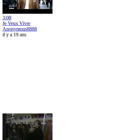
3:08
Je Veux Vivre
Anonymous8888
il y a 19 ans