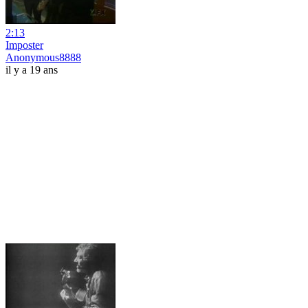
2:13
Imposter
Anonymous8888
il y a 19 ans