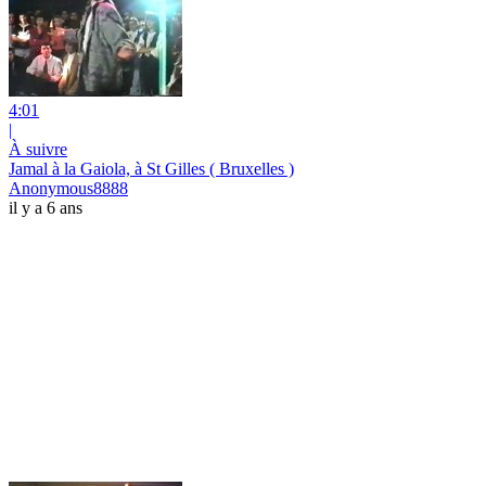
4:01
|
À suivre
Jamal à la Gaiola, à St Gilles ( Bruxelles )
Anonymous8888
il y a 6 ans