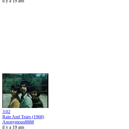
il y a 19 ans
3:02
Rain And Tears (1968)
Anonymous8888
il y a 19 ans