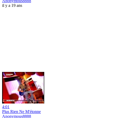
Anonymous8888
il y a 19 ans
4:01
Plus Rien Ne M'étonne
Anonymous8888