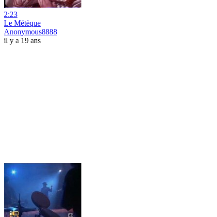
2:23
Le Métèque
Anonymous8888
il y a 19 ans