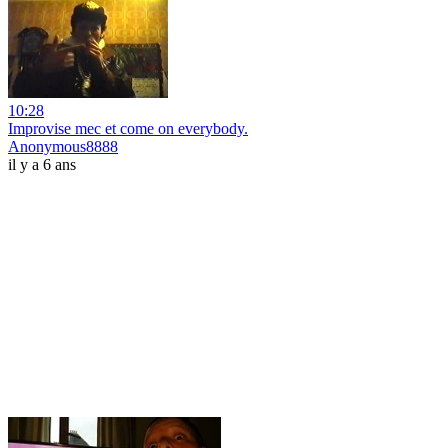
10:28
Improvise mec et come on everybody.
Anonymous8888
il y a 6 ans