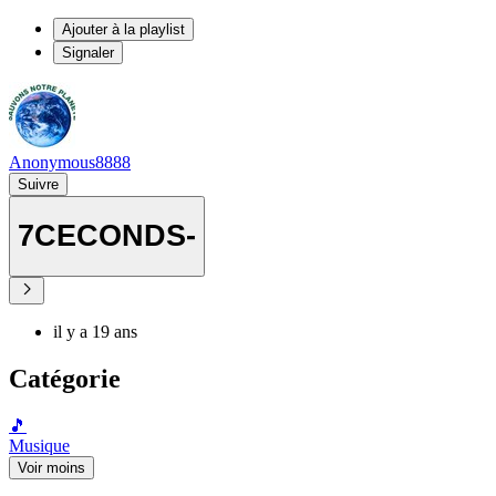
Ajouter à la playlist
Signaler
Anonymous8888
Suivre
7CECONDS-
il y a 19 ans
Catégorie
🎵
Musique
Voir moins