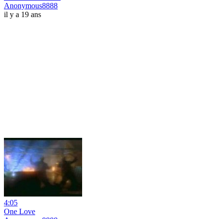
Anonymous8888
il y a 19 ans
4:05
One Love