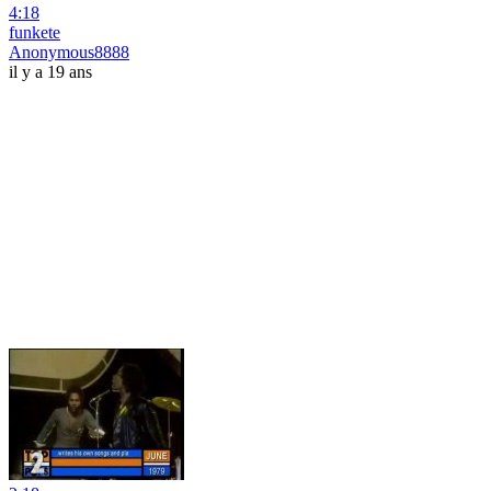
4:18
funkete
Anonymous8888
il y a 19 ans