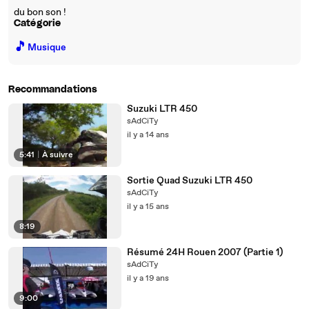
du bon son !
Catégorie
🎵
Musique
Recommandations
Suzuki LTR 450
sAdCiTy
il y a 14 ans
5:41
|
À suivre
Sortie Quad Suzuki LTR 450
sAdCiTy
il y a 15 ans
8:19
Résumé 24H Rouen 2007 (Partie 1)
sAdCiTy
il y a 19 ans
9:00