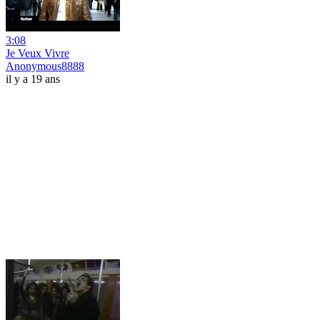
3:08
Je Veux Vivre
Anonymous8888
il y a 19 ans