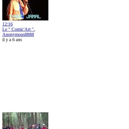
12:16
Le " Comic'Art ".
Anonymous8888
il y a 6 ans