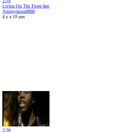
2:18
Living On The Front line
Anonymous8888
il y a 19 ans
2:38