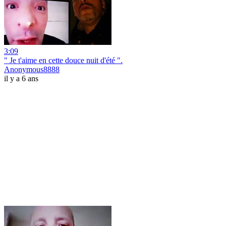
3:09
" Je t'aime en cette douce nuit d'été ".
Anonymous8888
il y a 6 ans