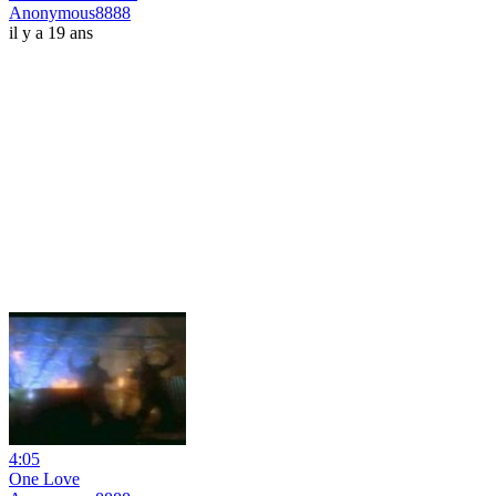
Anonymous8888
il y a 19 ans
4:05
One Love