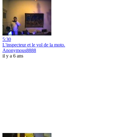
5:30
L'inspecteur et le vol de la moto.
Anonymous8888
il y a 6 ans