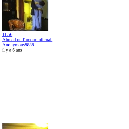
11:56
Ahmad ou l'amour infernal.
Anonymous8888
il y a 6 ans