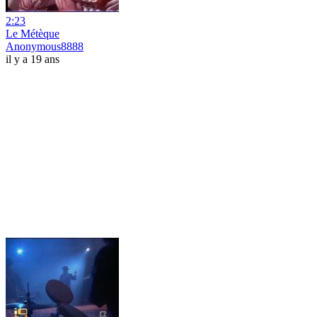
2:23
Le Métèque
Anonymous8888
il y a 19 ans