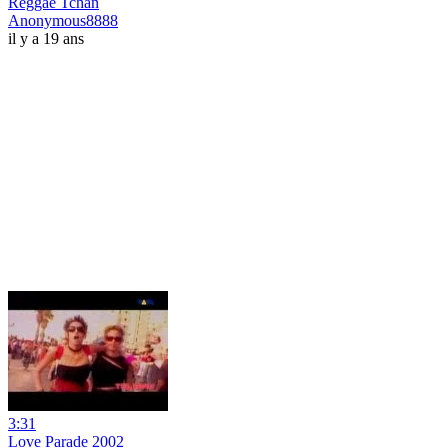
Reggae Tchan
Anonymous8888
il y a 19 ans
3:31
Love Parade 2002