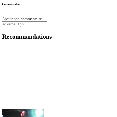
Commentaires
Ajoute ton commentaire
Recommandations