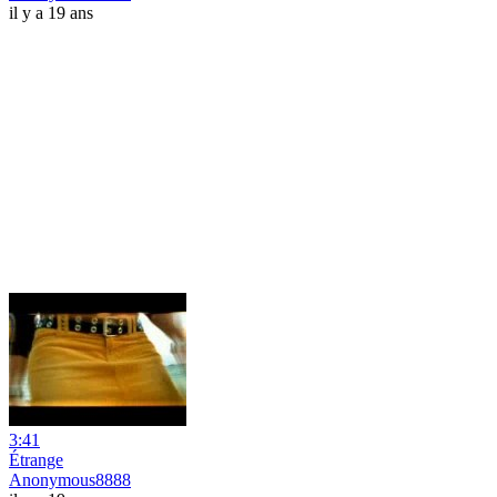
il y a 19 ans
3:41
Étrange
Anonymous8888