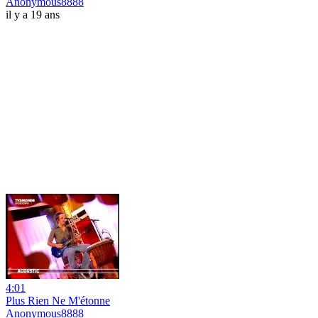
Anonymous8888
il y a 19 ans
4:01
Plus Rien Ne M'étonne
Anonymous8888