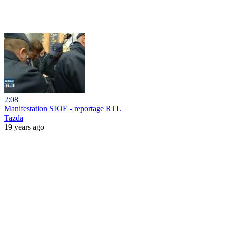
2:08
Manifestation SIOE - reportage RTL
Tazda
19 years ago