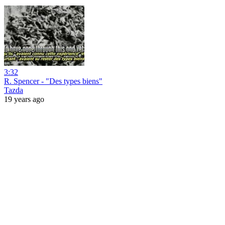
3:32
R. Spencer - "Des types biens"
Tazda
19 years ago