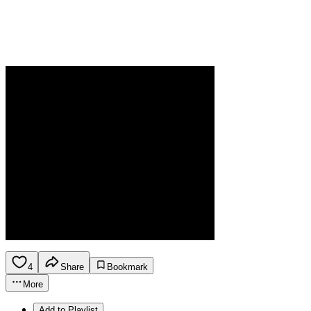
4
Share
Bookmark
More
Add to Playlist