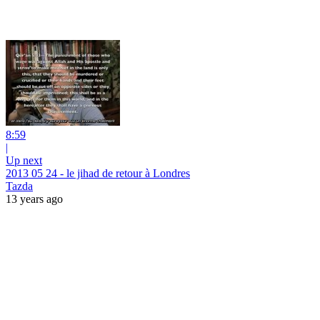
8:59
|
Up next
2013 05 24 - le jihad de retour à Londres
Tazda
13 years ago