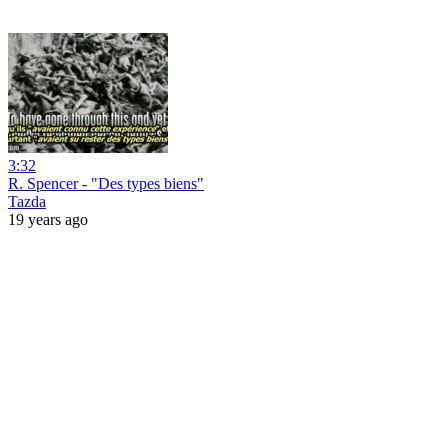
3:32
R. Spencer - "Des types biens"
Tazda
19 years ago