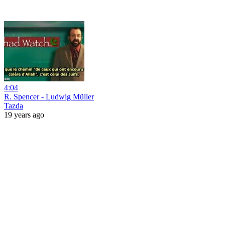
4:04
R. Spencer - Ludwig Müller
Tazda
19 years ago