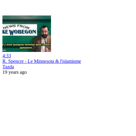
4:33
R. Spencer - Le Minnesota & l'islamisme
Tazda
19 years ago