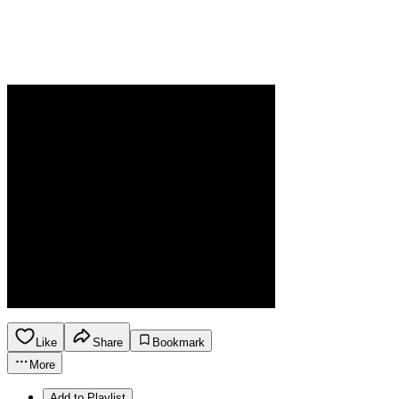
Like
Share
Bookmark
More
Add to Playlist