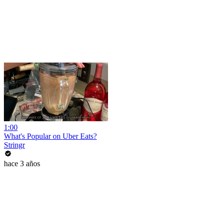
1:00
What's Popular on Uber Eats?
Stringr
hace 3 años