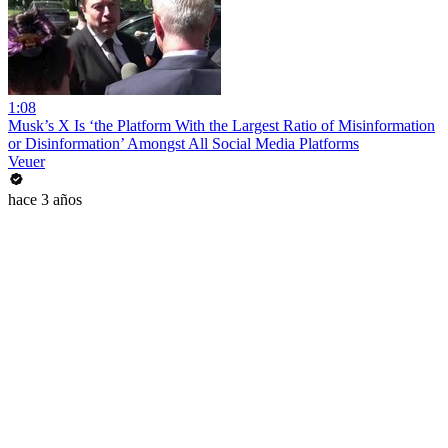
1:08
Musk’s X Is ‘the Platform With the Largest Ratio of Misinformation
or Disinformation’ Amongst All Social Media Platforms
Veuer
hace 3 años