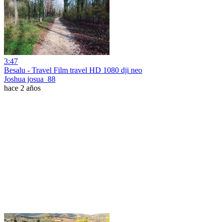
3:47
Besalu - Travel Film travel HD 1080 dji neo
Joshua josua_88
hace 2 años