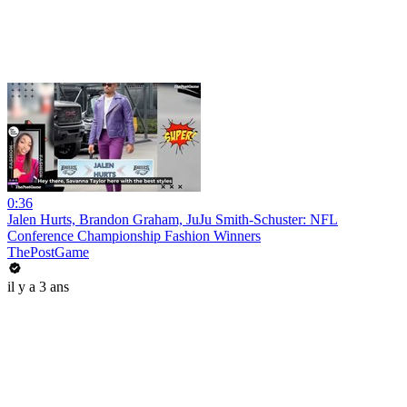
0:36
Jalen Hurts, Brandon Graham, JuJu Smith-Schuster: NFL
Conference Championship Fashion Winners
ThePostGame
il y a 3 ans