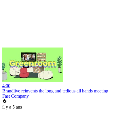
4:00
Brandlive reinvents the long and tedious all hands meeting
Fast Company
il y a 5 ans