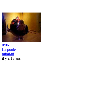
0:06
La poule
mimi-ni
il y a 18 ans