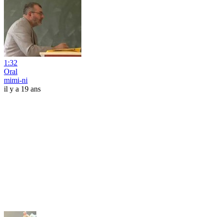
1:32
Oral
mimi-ni
il y a 19 ans