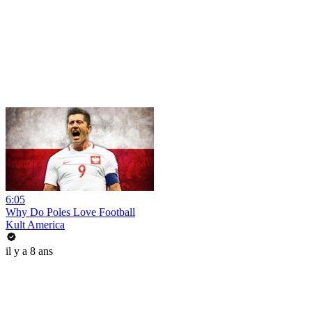
6:05
Why Do Poles Love Football
Kult America
il y a 8 ans