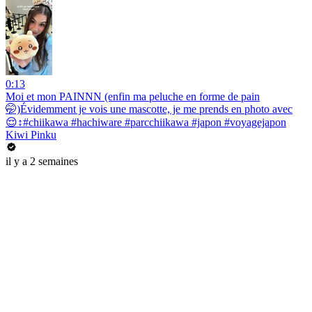
0:13
Moi et mon PAINNN (enfin ma peluche en forme de pain
🤭)Évidemment je vois une mascotte, je me prends en photo avec
😌↕️#chiikawa #hachiware #parcchiikawa #japon #voyagejapon
Kiwi Pinku
il y a 2 semaines