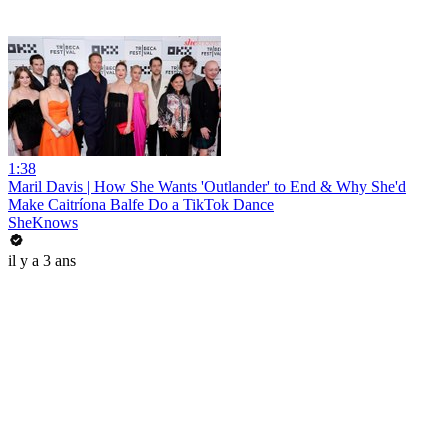
1:38
Maril Davis | How She Wants 'Outlander' to End & Why She'd
Make Caitríona Balfe Do a TikTok Dance
SheKnows
il y a 3 ans