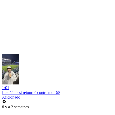
1:01
Le défi s’est retourné contre moi 😭
Aficionado
il y a 2 semaines