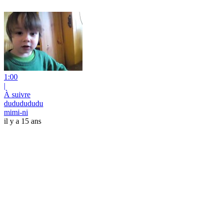
1:00
|
À suivre
dududududu
mimi-ni
il y a 15 ans