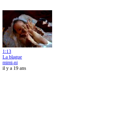
1:13
La blague
mimi-ni
il y a 19 ans