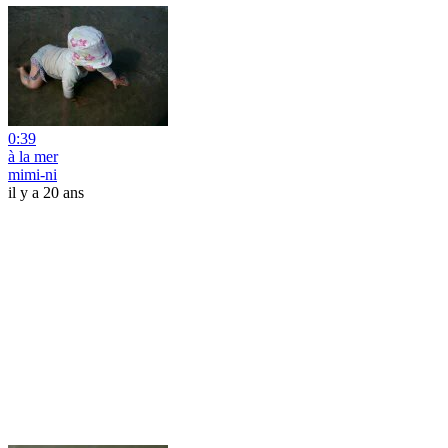
0:39
à la mer
mimi-ni
il y a 20 ans