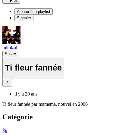
Plus
Ajouter à la playlist
Signaler
mimi-ni
Suivre
Ti fleur fannée
il y a 20 ans
Ti fleur fannée par mamema, nouvel an 2006
Catégorie
🗞