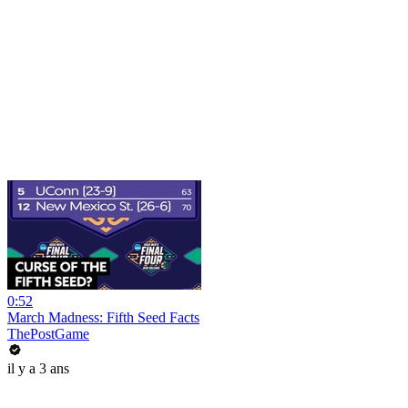
0:52
March Madness: Fifth Seed Facts
ThePostGame
il y a 3 ans