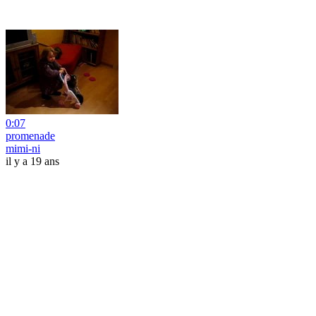
0:07
promenade
mimi-ni
il y a 19 ans