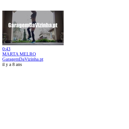
0:43
MARTA MELRO
GaragemDaVizinha.pt
il y a 8 ans