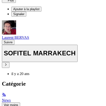
Plus
Ajouter à la playlist
Signaler
Laurent BERVAS
Suivre
SOFITEL MARRAKECH
il y a 20 ans
Catégorie
🗞
News
Voir moins