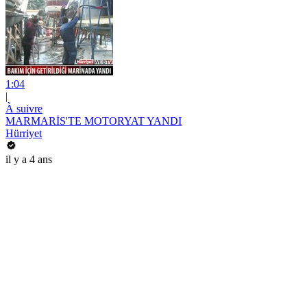
1:04
|
À suivre
MARMARİS'TE MOTORYAT YANDI
Hürriyet
il y a 4 ans