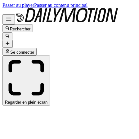
Passer au player
Passer au contenu principal
Rechercher
Se connecter
Regarder en plein écran