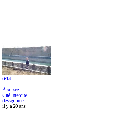
0:14
|
À suivre
Cité interdite
dessgdpme
il y a 20 ans