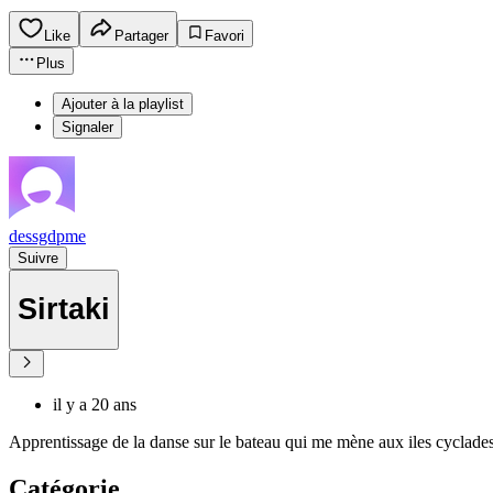
Like
Partager
Favori
Plus
Ajouter à la playlist
Signaler
dessgdpme
Suivre
Sirtaki
il y a 20 ans
Apprentissage de la danse sur le bateau qui me mène aux iles cyclade
Catégorie