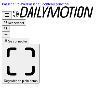
Passer au player
Passer au contenu principal
Rechercher
Se connecter
Regarder en plein écran