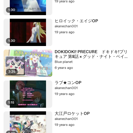
19 years ago
1:30
ヒロイック・エイジOP
akanechan001
19 years ago
1:30
DOKIDOKI! PRECURE ドキドキ!プリ
キュア 第8話 × グッド・ナイト・ベイビ
ー HD
Blue planet
6 years ago
3:25
ラブ★コンOP
akanechan001
19 years ago
1:15
大江戸ロケットOP
akanechan001
19 years ago