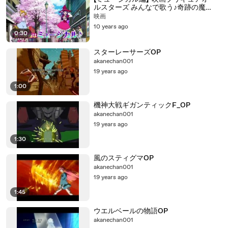
ルスターズ みんなで歌う♪奇跡の魔
法！』TVCM
映画
10 years ago
0:30
スターレーサーズOP
akanechan001
19 years ago
1:00
機神大戦ギガンティックF_OP
akanechan001
19 years ago
1:30
風のスティグマOP
akanechan001
19 years ago
1:45
ウエルベールの物語OP
akanechan001