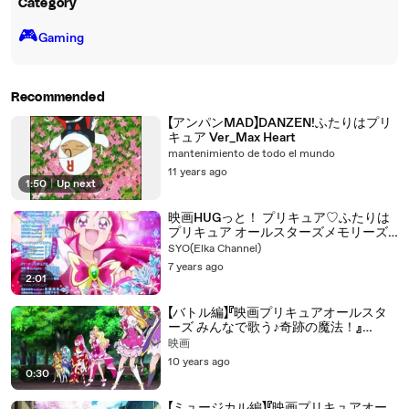
Category
🎮️
Gaming
Recommended
【アンパンMAD】DANZEN!ふたりはプリ
キュア Ver_Max Heart
mantenimiento de todo el mundo
11 years ago
1:50
|
Up next
映画HUGっと！ プリキュア♡ふたりは
プリキュア オールスターズメモリーズ
ED
SYO(Elka Channel)
7 years ago
2:01
【バトル編】『映画プリキュアオールスタ
ーズ みんなで歌う♪奇跡の魔法！』
TVCM
映画
10 years ago
0:30
【ミュージカル編】『映画プリキュアオー