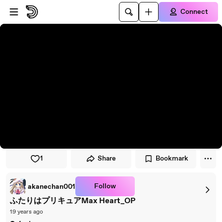
Skip to player
Skip to main content
Connect
1
Share
Bookmark
Follow
akanechan001
ふたりはプリキュアMax Heart_OP
19 years ago