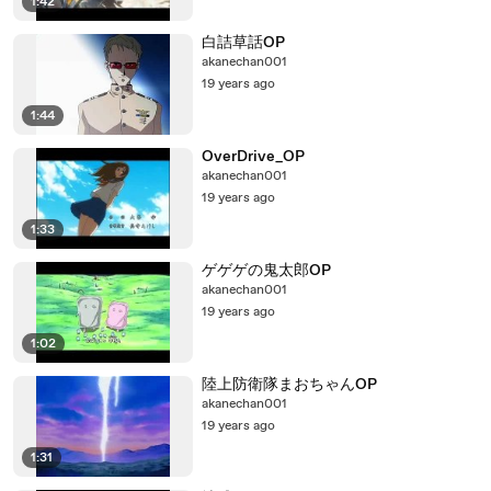
1:42
白詰草話OP
akanechan001
19 years ago
1:44
OverDrive_OP
akanechan001
19 years ago
1:33
ゲゲゲの鬼太郎OP
akanechan001
19 years ago
1:02
陸上防衛隊まおちゃんOP
akanechan001
19 years ago
1:31