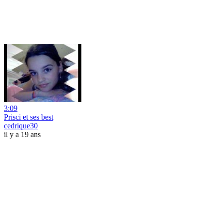
3:09
Prisci et ses best
cedrique30
il y a 19 ans