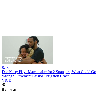
8:48
Dee Nasty Plays Matchmaker for 2 Strangers, What Could Go
Wrong? | Pavement Passion: Brighton Beach
VICE
il y a 6 ans