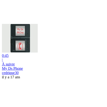
0:45
|
À suivre
My Ds Phone
cedrique30
il y a 17 ans