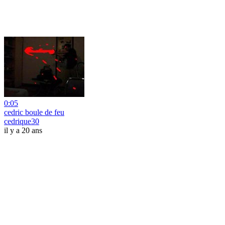
0:05
cedric boule de feu
cedrique30
il y a 20 ans