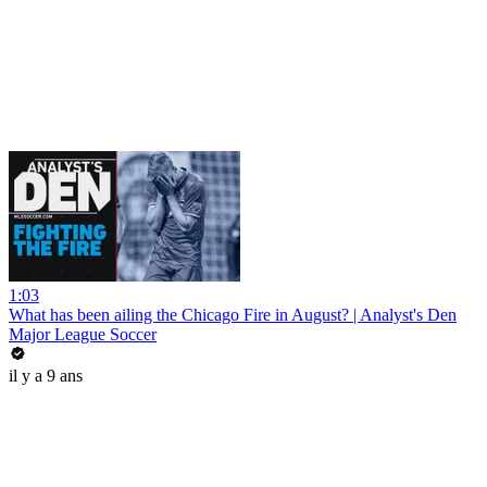
1:03
What has been ailing the Chicago Fire in August? | Analyst's Den
Major League Soccer
il y a 9 ans