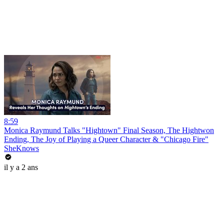
8:59
Monica Raymund Talks "Hightown" Final Season, The Hightwon
Ending, The Joy of Playing a Queer Character & "Chicago Fire"
SheKnows
il y a 2 ans