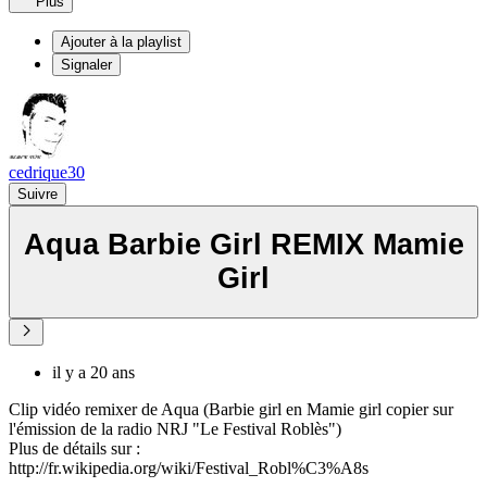
Plus
Ajouter à la playlist
Signaler
cedrique30
Suivre
Aqua Barbie Girl REMIX Mamie
Girl
il y a 20 ans
Clip vidéo remixer de Aqua (Barbie girl en Mamie girl copier sur
l'émission de la radio NRJ "Le Festival Roblès")
Plus de détails sur :
http://fr.wikipedia.org/wiki/Festival_Robl%C3%A8s