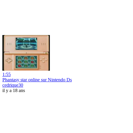
1:55
Phantasy star online sur Nintendo Ds
cedrique30
il y a 18 ans