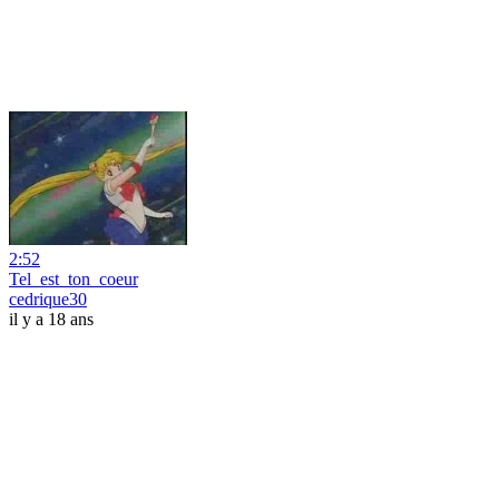
2:52
Tel_est_ton_coeur
cedrique30
il y a 18 ans