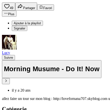
49
Partager
Favori
Plus
Ajouter à la playlist
Signaler
Lucy
Suivre
Morning Musume - Do It! Now
il y a 20 ans
allez faire un tour sur mon blog : http://lovefornana707.skyblog.com u
Catégorie