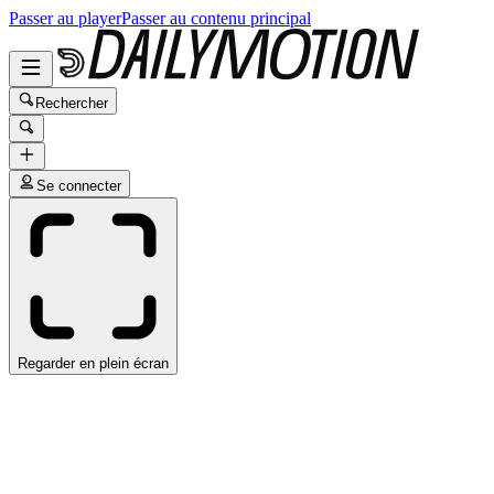
Passer au player
Passer au contenu principal
Rechercher
Se connecter
Regarder en plein écran