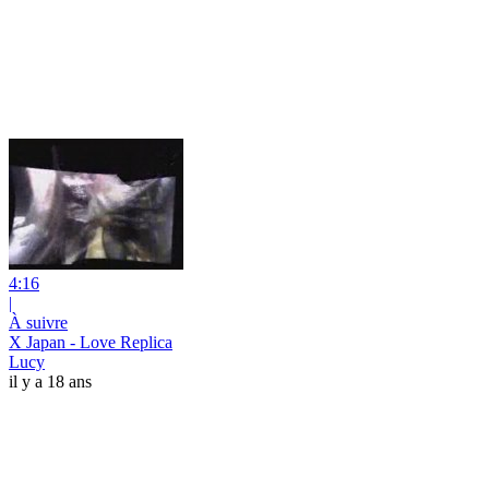
4:16
|
À suivre
X Japan - Love Replica
Lucy
il y a 18 ans