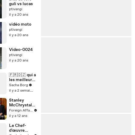
guli vs lucas
ptivangi
il y a 20 ans
vidéo moto
ptivangi
il y a 20 ans
Video-0024
ptivangi
il y a 20 ans
🇫🇷🇩🇿 qui a
les meilleurs
frappeurs ?
Sacha Borg
il y a 2 semaines
Stanley
McChrystal
on U.S.
Foreign Affairs
Military
il y a 12 ans
Strategy
Le Chef-
d'œuvre