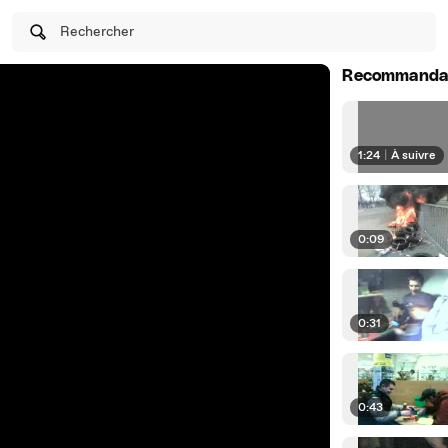
Rechercher
Recommanda
1:24
|
À suivre
0:09
0:31
0:43