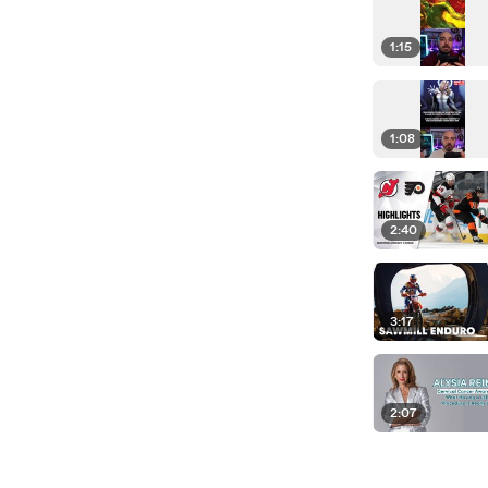
1:15
1:08
2:40
3:17
2:07