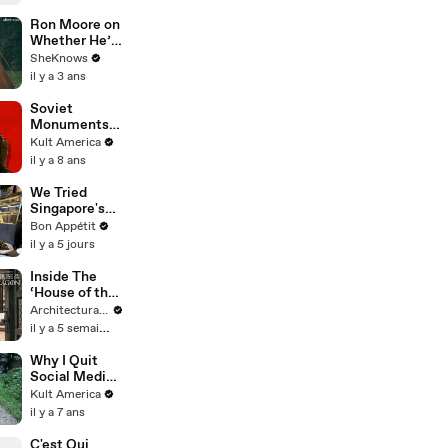
Ron Moore on
Whether He’ll
Return For
SheKnows
the End of
il y a 3 ans
'Outlander'
Soviet
Monuments
of Warsaw
Kult America
[Kult
il y a 8 ans
America]
We Tried
Singapore's
Legendary
Bon Appétit
Slow-Cooked
il y a 5 jours
Beef
Inside The
‘House of the
Dragon’
Architectural Digest
Season 3 Set
il y a 5 semaines
With Emma
D’Arcy
Why I Quit
Social Media
[Kult
Kult America
America]
il y a 7 ans
C'est Qui