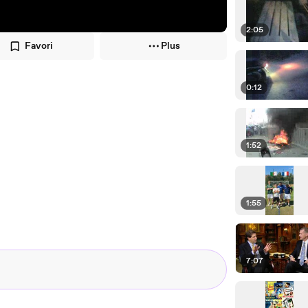
2:05
Favori
Plus
0:12
1:52
1:55
7:07