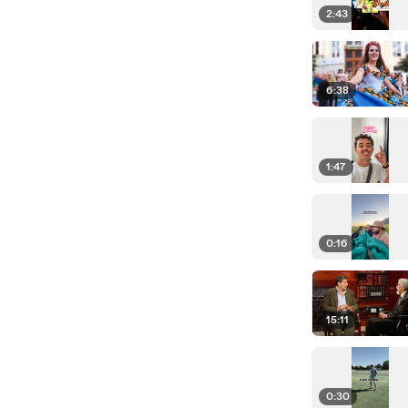
2:43
6:38
1:47
0:16
15:11
0:30