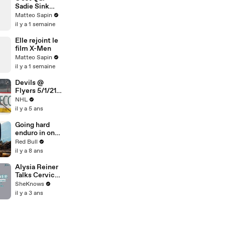
Sadie Sink
dans Spider-
Matteo Sapin
Man ?
il y a 1 semaine
Elle rejoint le
film X-Men
Matteo Sapin
il y a 1 semaine
Devils @
Flyers 5/1/21 |
NHL
NHL
Highlights
il y a 5 ans
Going hard
enduro in one
of Europe’s
Red Bull
largest
il y a 8 ans
sawmills.
Alysia Reiner
Talks Cervical
Cancer
SheKnows
Awareness &
il y a 3 ans
Describes
What Having a
LEEP
Procedure is