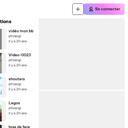
Se connecter
tions
vidéo mon bb
ptivangi
il y a 20 ans
Video-0023
ptivangi
il y a 20 ans
shouters
ptivangi
il y a 20 ans
Legos
ptivangi
il y a 20 ans
bras de fere