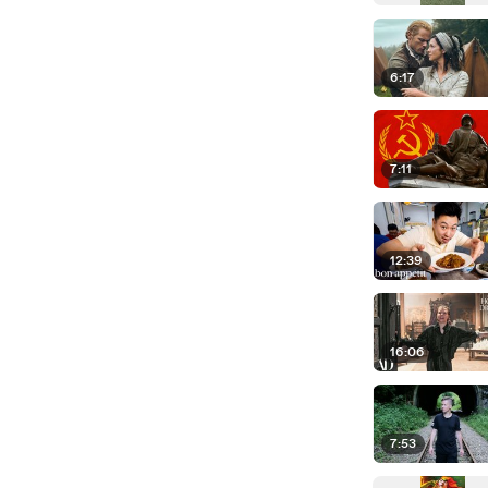
6:17
7:11
12:39
16:06
7:53