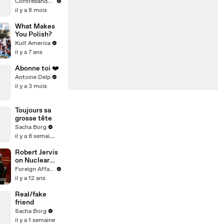
Français qui a
Contrebande Films
Inspiré
il y a 8 mois
Miyazaki et
Ghibli : Le Roi
What Makes
et l'Oiseau
You Polish?
Kult America
il y a 7 ans
Abonne toi ❤️
Antoine Delp
il y a 3 mois
Toujours sa
grosse tête
Sacha Borg
il y a 6 semaines
Robert Jervis
on Nuclear
Diplomacy
Foreign Affairs
il y a 12 ans
Real/fake
friend
Sacha Borg
il y a 1 semaine