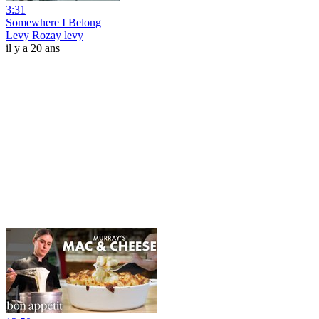
3:31
Somewhere I Belong
Levy Rozay levy
il y a 20 ans