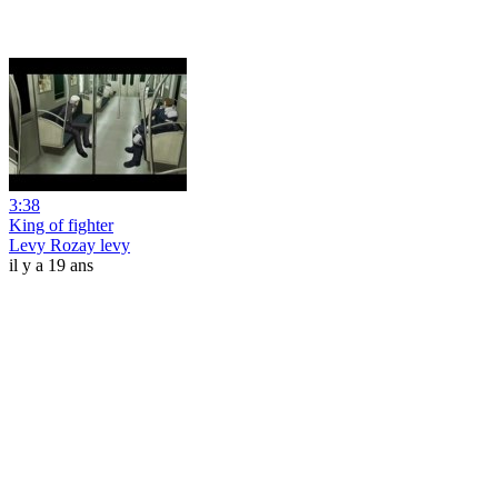
3:38
King of fighter
Levy Rozay levy
il y a 19 ans