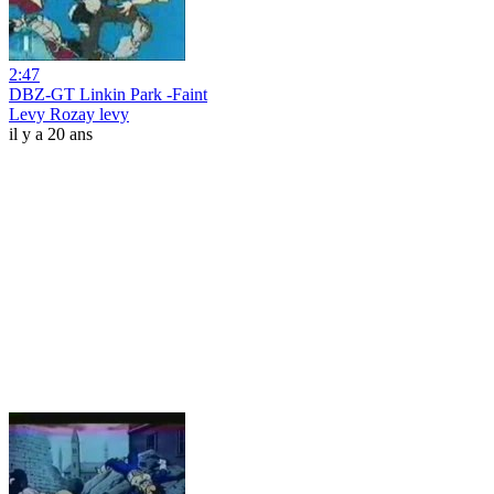
2:47
DBZ-GT Linkin Park -Faint
Levy Rozay levy
il y a 20 ans