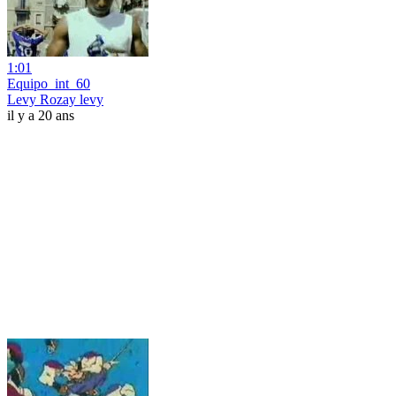
1:01
Equipo_int_60
Levy Rozay levy
il y a 20 ans