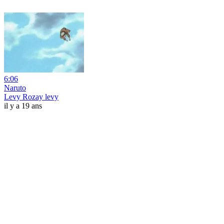
6:06
Naruto
Levy Rozay levy
il y a 19 ans