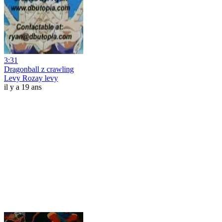
3:31
Dragonball z crawling
Levy Rozay levy
il y a 19 ans