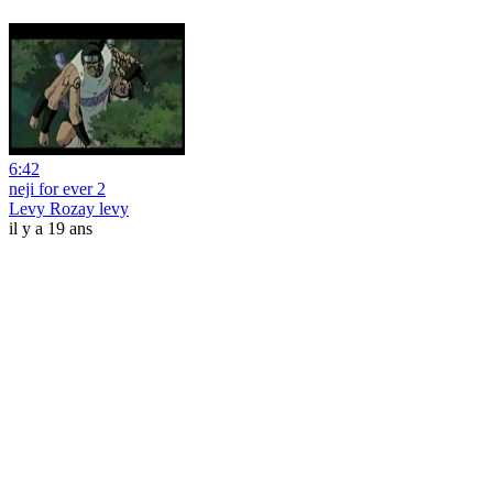
6:42
neji for ever 2
Levy Rozay levy
il y a 19 ans