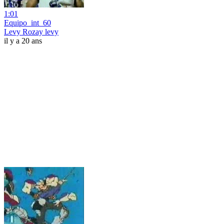
1:01
Equipo_int_60
Levy Rozay levy
il y a 20 ans