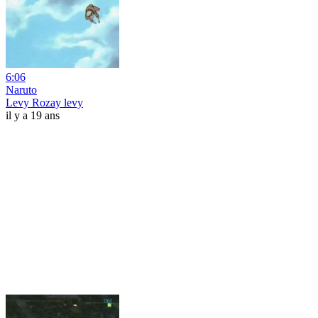
6:06
Naruto
Levy Rozay levy
il y a 19 ans