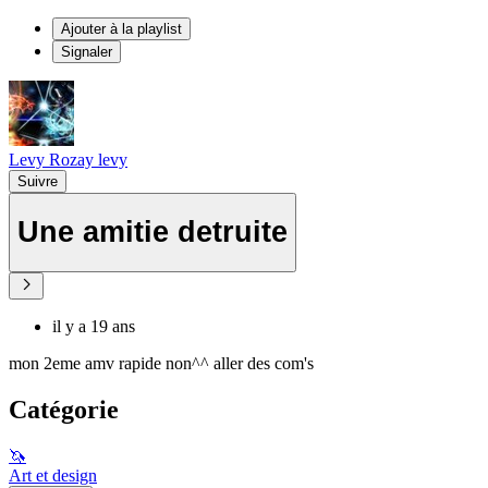
Ajouter à la playlist
Signaler
Levy Rozay levy
Suivre
Une amitie detruite
il y a 19 ans
mon 2eme amv rapide non^^ aller des com's
Catégorie
🦄
Art et design