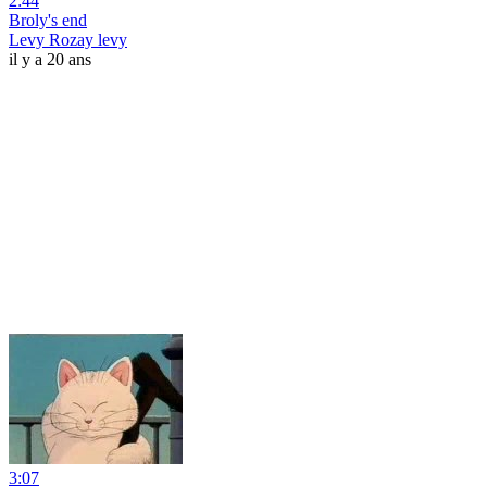
2:44
Broly's end
Levy Rozay levy
il y a 20 ans
3:07