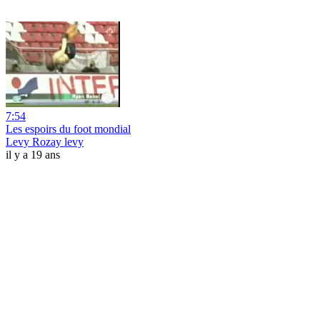
7:54
Les espoirs du foot mondial
Levy Rozay levy
il y a 19 ans