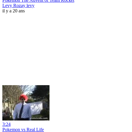
Pokemon The Advent of Team Rocket
Levy Rozay levy
il y a 20 ans
3:24
Pokemon vs Real Life