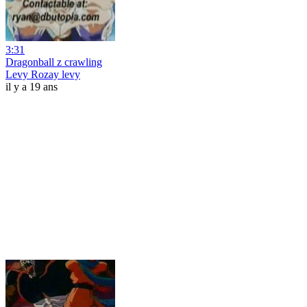
3:31
Dragonball z crawling
Levy Rozay levy
il y a 19 ans