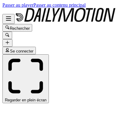
Passer au player
Passer au contenu principal
Rechercher
Se connecter
Regarder en plein écran