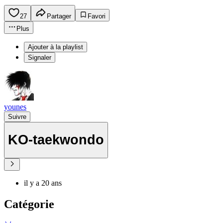
27
Partager
Favori
Plus
Ajouter à la playlist
Signaler
younes
Suivre
KO-taekwondo
il y a 20 ans
Catégorie