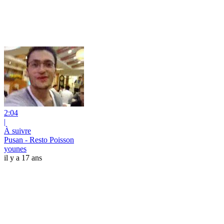
2:04
|
À suivre
Pusan - Resto Poisson
younes
il y a 17 ans