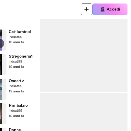
Accedi
Csi-luminol
irdsat99
18 anni fa
Stregoneria1
irdsat99
19 anni fa
Oscartv
irdsat99
19 anni fa
Rimbalzio
irdsat99
19 anni fa
Donne-