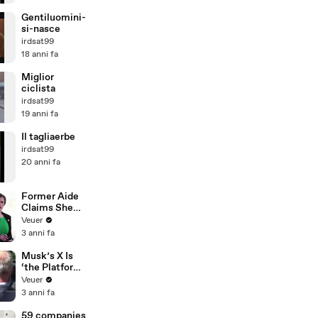
Gentiluomini-
si-nasce
irdsat99
18 anni fa
Miglior
ciclista
irdsat99
19 anni fa
Il tagliaerbe
irdsat99
20 anni fa
Former Aide
Claims She
Was Asked to
Veuer
Make a ‘Hit
3 anni fa
List’ For
Trump
Musk’s X Is
‘the Platform
With the
Veuer
Largest Ratio
3 anni fa
of
Misinformatio
59 companies