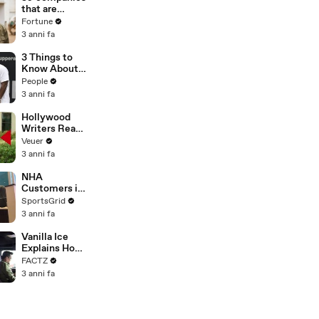
n or
that are
Disinformatio
changing the
Fortune
n’ Amongst
world: From
3 anni fa
All Social
Tesla to
Media
Chobani
3 Things to
Platforms
Know About
Coco Gauff's
People
Parents
3 anni fa
Hollywood
Writers Reach
‘Tentative
Veuer
Agreement’
3 anni fa
With Studios
After 146 Day
NHA
Strike
Customers in
Limbo as
SportsGrid
Company
3 anni fa
Faces
Potential
Vanilla Ice
Merger
Explains How
the 90’s
FACTZ
Shaped
3 anni fa
America