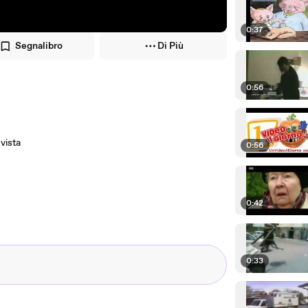
0:37
Segnalibro
Di Più
0:56
vista
0:56
0:42
0:33