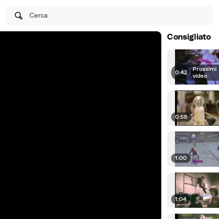
Cerca
Consigliato
Prossimi
0:42
|
video
0:58
1:00
1:04