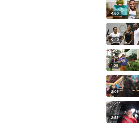
4:50
0:46
1:09
2:01
2:55