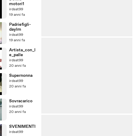
motori1
irdsat99
19 anni fa
Padriefigli-
daylm
irdsat99
19 anni fa
Artista_con_l
e_palle
irdsat99
20 anni fa
Supernonna
irdsat99
20 anni fa
Sovracarico
irdsat99
20 anni fa
SVENIMENTI
irdsat99