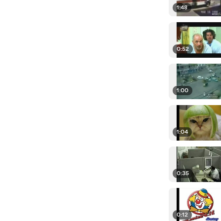
1:48
0:52
1:00
1:04
0:35
0:12