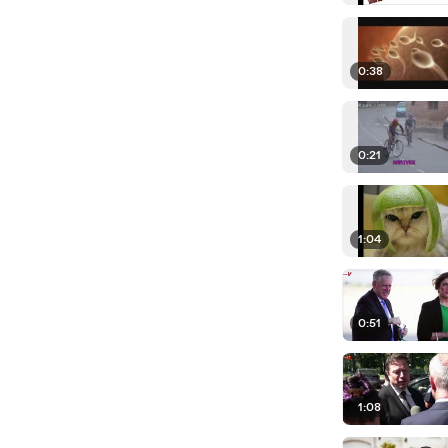
0:38
0:21
1:04
0:51
1:08