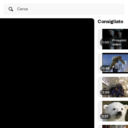
Cerca
Consigliato
Prossimi
1:00
|
video
0:49
3:59
1:37