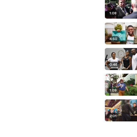
1:08
4:50
0:46
1:09
2:01