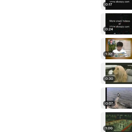
0:17
0:24
1:32
0:30
0:07
1:00