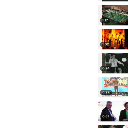
1:17
1:02
0:24
0:29
0:51