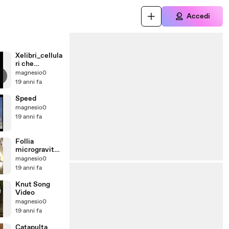
Accedi
Xelibri_cellula
ri che
rivoluzionano
magnesio0
19 anni fa
Speed
magnesio0
19 anni fa
Follia
microgravitaz
ionale
magnesio0
19 anni fa
Knut Song
Video
magnesio0
19 anni fa
Catapulta