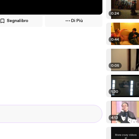
0:24
Segnalibro
Di Più
0:44
0:05
1:30
4:13