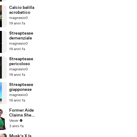
Calcio balilla
acrobatico
magnesio0
19 anni fa
Streaptease
demenziale
magnesio0
19 anni fa
Streaptease
pericoloso
magnesio0
19 anni fa
Streaptease
giapponese
magnesio0
19 anni fa
Former Aide
Claims She
Was Asked to
Veuer
Make a ‘Hit
3 anni fa
List’ For
Trump
Musk’s X Is