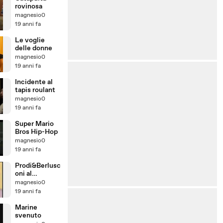
rovinosa
magnesio0
19 anni fa
Le voglie
delle donne
magnesio0
19 anni fa
Incidente al
tapis roulant
magnesio0
19 anni fa
Super Mario
Bros Hip-Hop
magnesio0
19 anni fa
Prodi&Berlusc
oni al
bagaglino
magnesio0
19 anni fa
Marine
svenuto