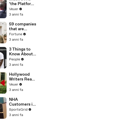
‘the Platform
With the
Veuer
Largest Ratio
3 anni fa
of
Misinformatio
59 companies
n or
that are
Disinformatio
changing the
Fortune
n’ Amongst
world: From
3 anni fa
All Social
Tesla to
Media
Chobani
3 Things to
Platforms
Know About
Coco Gauff's
People
Parents
3 anni fa
Hollywood
Writers Reach
‘Tentative
Veuer
Agreement’
3 anni fa
With Studios
After 146 Day
NHA
Strike
Customers in
Limbo as
SportsGrid
Company
3 anni fa
Faces
Potential
Merger