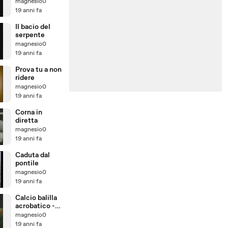
magnesio0
19 anni fa
Il bacio del
serpente
magnesio0
19 anni fa
Prova tu a non
ridere
magnesio0
19 anni fa
Corna in
diretta
magnesio0
19 anni fa
Caduta dal
pontile
magnesio0
19 anni fa
Calcio balilla
acrobatico -
spot pepsi
magnesio0
19 anni fa