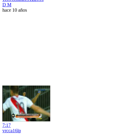
D M
hace 10 años
7:17
vrcca16lp