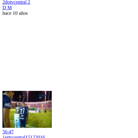
2dotvcentral 2
D M
hace 10 años
56:47
1ertvcentral15122016