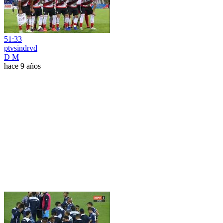
51:33
ptvsindrvd
D M
hace 9 años