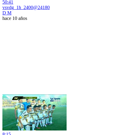
50:41
vsvdg_1h_2400@24180
D M
hace 10 años
8:15