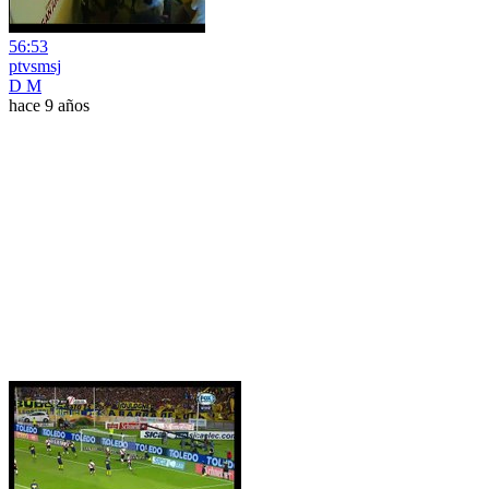
56:53
ptvsmsj
D M
hace 9 años