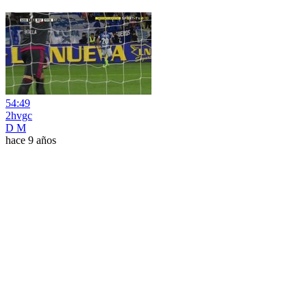
54:49
2hvgc
D M
hace 9 años