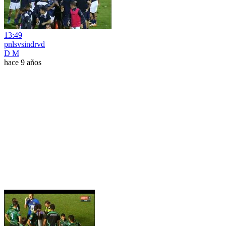
13:49
pnlsvsindrvd
D M
hace 9 años