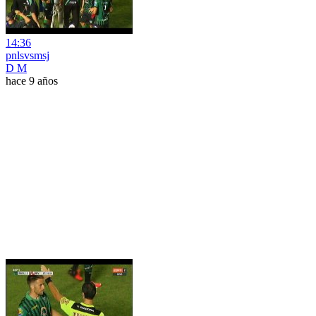
14:36
pnlsvsmsj
D M
hace 9 años