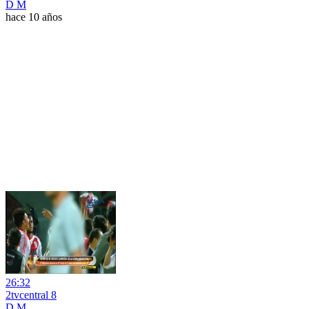
D M
hace 10 años
26:32
2tvcentral 8
D M