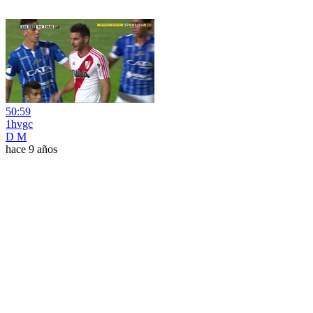
50:59
1hvgc
D M
hace 9 años