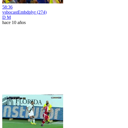
58:36
vsbocastEmbdplyr (274)
D M
hace 10 años