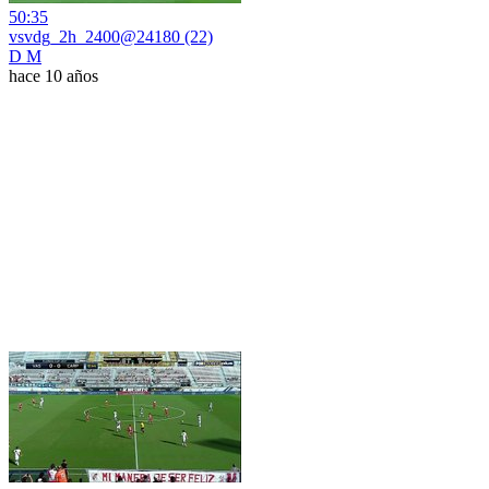
50:35
vsvdg_2h_2400@24180 (22)
D M
hace 10 años