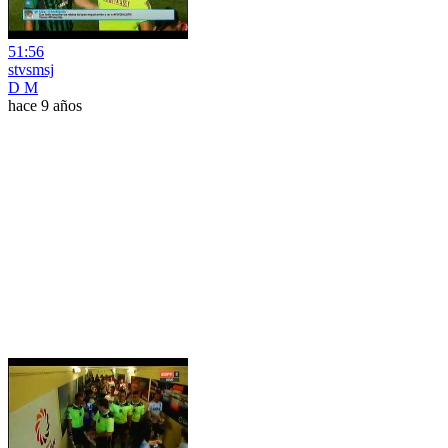
51:56
stvsmsj
D M
hace 9 años