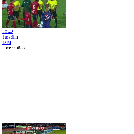
20:42
1tpvdim
D M
hace 9 años