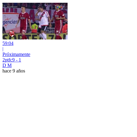
59:04
|
Próximamente
2ptfc9 - 1
D M
hace 9 años