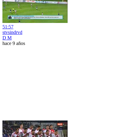
51:57
stvsindrvd
D M
hace 9 años