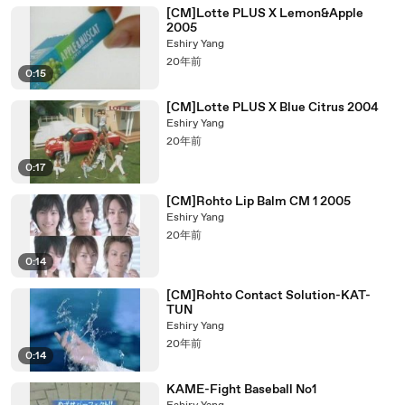
[CM]Lotte PLUS X Lemon&Apple
2005
Eshiry Yang
20年前
0:15
[CM]Lotte PLUS X Blue Citrus 2004
Eshiry Yang
20年前
0:17
[CM]Rohto Lip Balm CM 1 2005
Eshiry Yang
20年前
0:14
[CM]Rohto Contact Solution-KAT-
TUN
Eshiry Yang
20年前
0:14
KAME-Fight Baseball No1