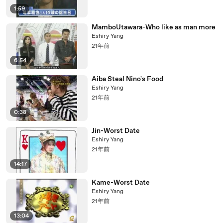
1:59
MamboUtawara-Who like as man more
Eshiry Yang
21年前
6:54
Aiba Steal Nino's Food
Eshiry Yang
21年前
0:38
Jin-Worst Date
Eshiry Yang
21年前
14:17
Kame-Worst Date
Eshiry Yang
21年前
13:04