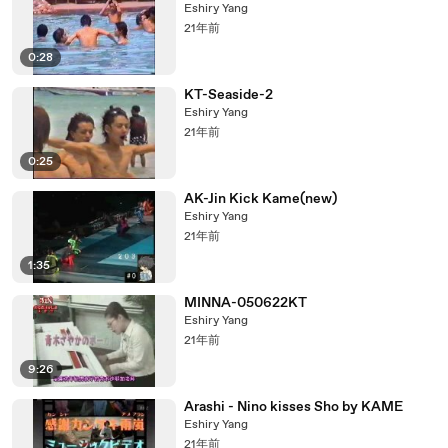
Eshiry Yang
21年前
0:28
KT-Seaside-2
Eshiry Yang
21年前
0:25
AK-Jin Kick Kame(new)
Eshiry Yang
21年前
1:35
MINNA-050622KT
Eshiry Yang
21年前
9:26
Arashi - Nino kisses Sho by KAME
Eshiry Yang
21年前