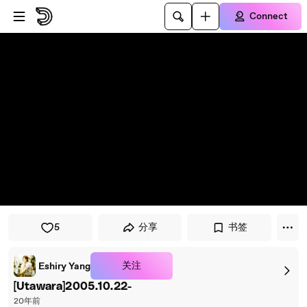
Skip to player
Skip to main content
Connect
5
分享
书签
关注
Eshiry Yang
[Utawara]2005.10.22-
20年前