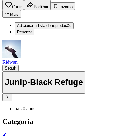
Curtir
Partilhar
Favorito
Mais
Adicionar a lista de reprodução
Reportar
Ridwan
Seguir
Junip-Black Refuge
há 20 anos
Categoria
🎵