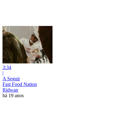
3:34
|
A Seguir
Fast Food Nation
Ridwan
há 19 anos