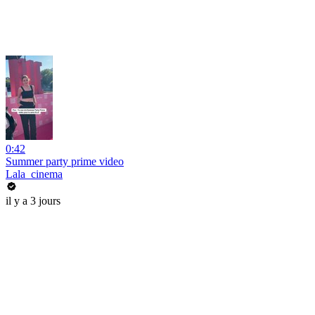
0:42
Summer party prime video
Lala_cinema
il y a 3 jours