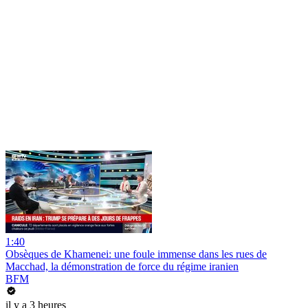
1:40
Obsèques de Khamenei: une foule immense dans les rues de
Macchad, la démonstration de force du régime iranien
BFM
il y a 3 heures