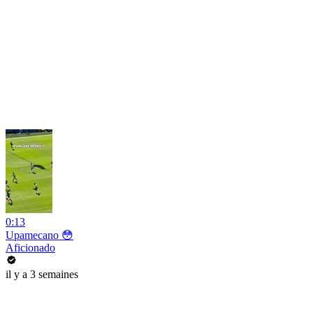
0:13
Upamecano 😳
Aficionado
il y a 3 semaines