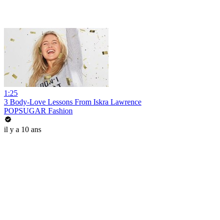
1:25
3 Body-Love Lessons From Iskra Lawrence
POPSUGAR Fashion
il y a 10 ans