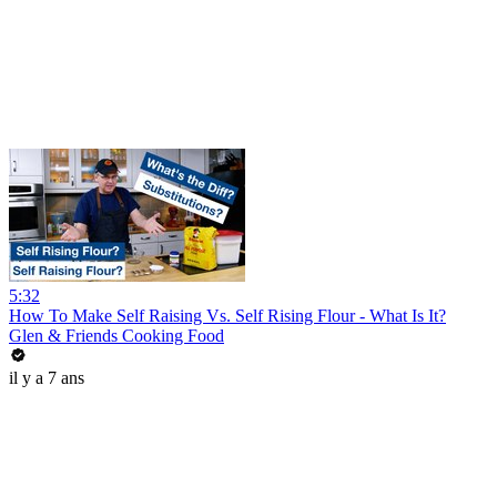
5:32
How To Make Self Raising Vs. Self Rising Flour - What Is It?
Glen & Friends Cooking Food
il y a 7 ans