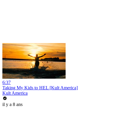
6:37
Taking My Kids to HEL [Kult America]
Kult America
il y a 8 ans