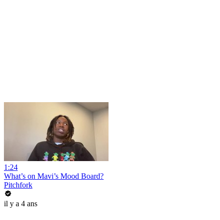
1:24
What’s on Mavi’s Mood Board?
Pitchfork
il y a 4 ans