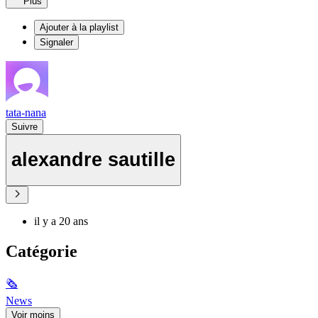
Plus
Ajouter à la playlist
Signaler
tata-nana
Suivre
alexandre sautille
il y a 20 ans
Catégorie
🗞
News
Voir moins