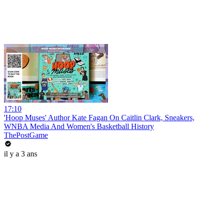
17:10
'Hoop Muses' Author Kate Fagan On Caitlin Clark, Sneakers,
WNBA Media And Women's Basketball History
ThePostGame
il y a 3 ans