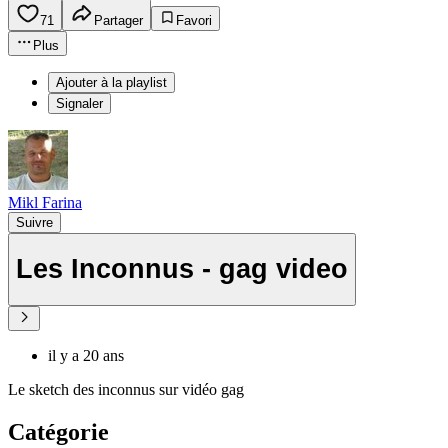
71
Partager
Favori
Plus
Ajouter à la playlist
Signaler
Mikl Farina
Suivre
Les Inconnus - gag video
il y a 20 ans
Le sketch des inconnus sur vidéo gag
Catégorie