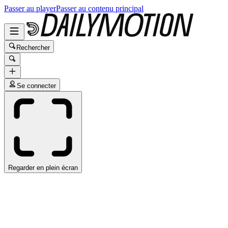
Passer au player
Passer au contenu principal
Rechercher
Se connecter
Regarder en plein écran