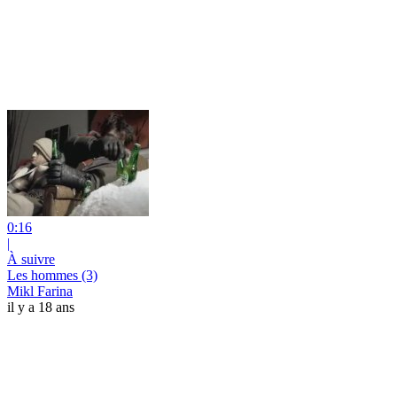
0:16
|
À suivre
Les hommes (3)
Mikl Farina
il y a 18 ans