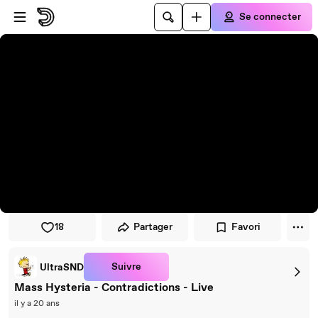
Passer au player
Passer au contenu principal
Se connecter
18
Partager
Favori
Suivre
UltraSND
Mass Hysteria - Contradictions - Live
il y a 20 ans