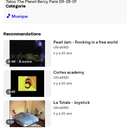
Tatoo The Planet Bercy Paris 09-28-01
Catégorie
🎵
Musique
Recommandations
Pearl Jam - Rocking in a free world
UltraSND
il y a 20 ans
6:46
|
À suivre
Cortex academy
UltraSND
il y a 20 ans
3:46
La Totale - Joystick
UltraSND
il y a 20 ans
1:01