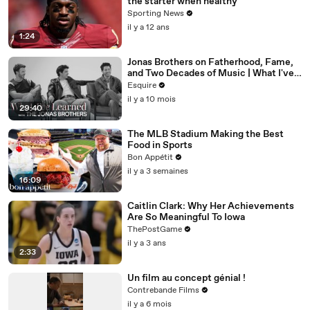
the starter when healthy
Sporting News
il y a 12 ans
1:24
Jonas Brothers on Fatherhood, Fame,
and Two Decades of Music | What I've
Learned | Esquire
Esquire
il y a 10 mois
29:40
The MLB Stadium Making the Best
Food in Sports
Bon Appétit
il y a 3 semaines
16:09
Caitlin Clark: Why Her Achievements
Are So Meaningful To Iowa
ThePostGame
il y a 3 ans
2:33
Un film au concept génial !
Contrebande Films
il y a 6 mois