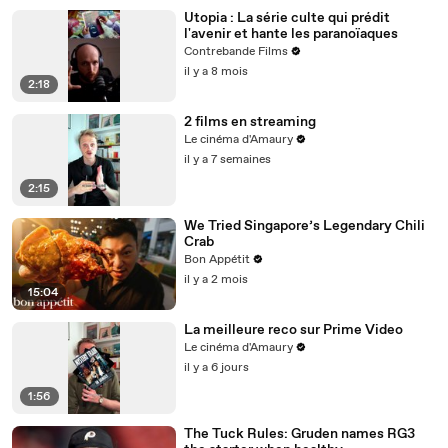
Utopia : La série culte qui prédit
l'avenir et hante les paranoïaques
Contrebande Films
il y a 8 mois
2:18
2 films en streaming
Le cinéma d'Amaury
il y a 7 semaines
2:15
We Tried Singapore’s Legendary Chili
Crab
Bon Appétit
il y a 2 mois
15:04
La meilleure reco sur Prime Video
Le cinéma d'Amaury
il y a 6 jours
1:56
The Tuck Rules: Gruden names RG3