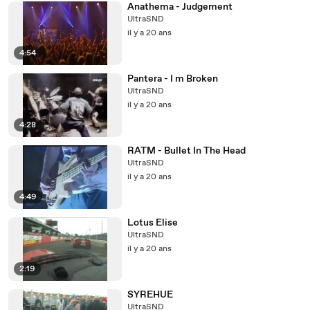
Anathema - Judgement
UltraSND
il y a 20 ans
4:54
Pantera - I m Broken
UltraSND
il y a 20 ans
4:28
RATM - Bullet In The Head
UltraSND
il y a 20 ans
4:49
Lotus Elise
UltraSND
il y a 20 ans
2:19
SYREHUE
UltraSND