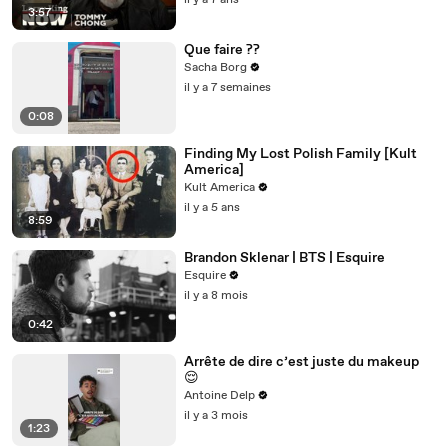
il y a 7 ans
3:57
Que faire ??
Sacha Borg
il y a 7 semaines
0:08
Finding My Lost Polish Family [Kult
America]
Kult America
il y a 5 ans
8:59
Brandon Sklenar | BTS | Esquire
Esquire
il y a 8 mois
0:42
Arrête de dire c’est juste du makeup
😌
Antoine Delp
il y a 3 mois
1:23