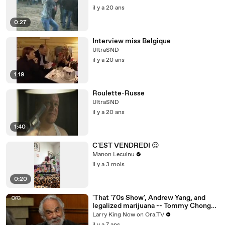
il y a 20 ans
0:27
Interview miss Belgique
UltraSND
il y a 20 ans
1:19
Roulette-Russe
UltraSND
il y a 20 ans
1:40
C'EST VENDREDI 😌
Manon Leculnu
il y a 3 mois
0:20
'That '70s Show', Andrew Yang, and
legalized marijuana -- Tommy Chong
answers your social media questions
Larry King Now on Ora.TV