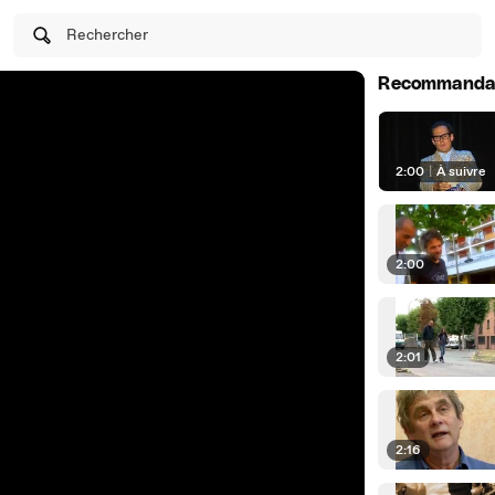
Rechercher
Recommanda
2:00
|
À suivre
2:00
2:01
2:16