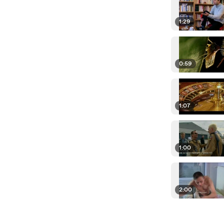
1:29
0:59
1:07
1:00
2:00