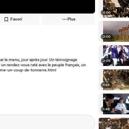
2:00
Favori
Plus
2:00
par le menu, jour après jour. Un témoignage
2:06
 un rendez-vous raté avec le peuple français, un
comme-un-coup-de-tonnerre.html
1:59
1:46