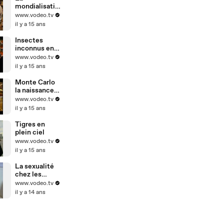
mondialisatio
n vue par les
www.vodeo.tv
patrons
il y a 15 ans
Insectes
inconnus en
Amazonie
www.vodeo.tv
il y a 15 ans
Monte Carlo
la naissance
d'un mythe
www.vodeo.tv
il y a 15 ans
Tigres en
plein ciel
www.vodeo.tv
il y a 15 ans
La sexualité
chez les
handicapés
www.vodeo.tv
il y a 14 ans