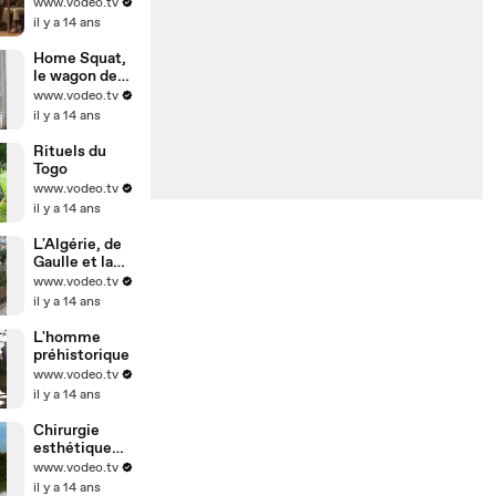
www.vodeo.tv
il y a 14 ans
Home Squat,
le wagon des
punks
www.vodeo.tv
il y a 14 ans
Rituels du
Togo
www.vodeo.tv
il y a 14 ans
L'Algérie, de
Gaulle et la
bombe
www.vodeo.tv
il y a 14 ans
L'homme
préhistorique
www.vodeo.tv
il y a 14 ans
Chirurgie
esthétique
par injection
www.vodeo.tv
il y a 14 ans