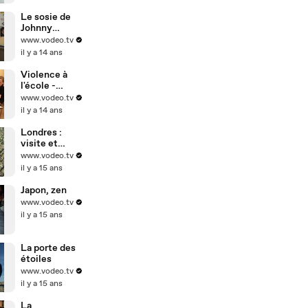
Le sosie de
Johnny
Hallyday
www.vodeo.tv
il y a 14 ans
Violence à
l'école -
harcèlement
www.vodeo.tv
scolaire
il y a 14 ans
Londres :
visite et
tourisme
www.vodeo.tv
il y a 15 ans
Japon, zen
www.vodeo.tv
il y a 15 ans
La porte des
étoiles
www.vodeo.tv
il y a 15 ans
La