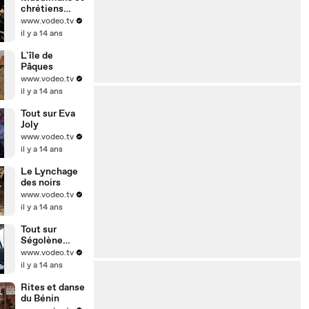
chrétiens
d'Egypte
www.vodeo.tv
il y a 14 ans
L'île de
Pâques
www.vodeo.tv
il y a 14 ans
Tout sur Eva
Joly
www.vodeo.tv
il y a 14 ans
Le Lynchage
des noirs
www.vodeo.tv
il y a 14 ans
Tout sur
Ségolène
Royal
www.vodeo.tv
il y a 14 ans
Rites et danse
du Bénin