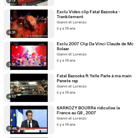
3:13
Exclu Video clip Fatal Bazooka -
Trankilement
Gianni et Lorenzo
il y a 19 ans
4:31
Exclu 2007 Clip Da Vinci Claude de Mc
Solaar
Gianni et Lorenzo
il y a 19 ans
3:31
Fatal Bazooka ft Yelle Parle à ma main
Panete rap
Gianni et Lorenzo
il y a 19 ans
4:10
SARKOZY BOURRé ridiculise la
France au G8 , 2007
Gianni et Lorenzo
il y a 19 ans
0:49