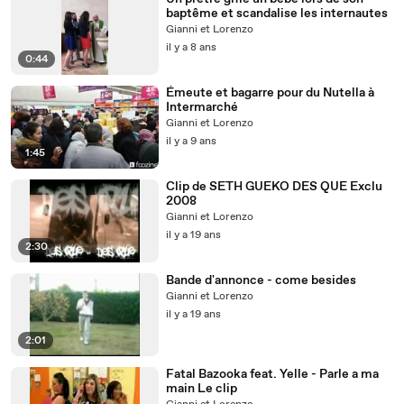
baptême et scandalise les internautes
Gianni et Lorenzo
il y a 8 ans
0:44
Émeute et bagarre pour du Nutella à
Intermarché
Gianni et Lorenzo
il y a 9 ans
1:45
Clip de SETH GUEKO DES QUE Exclu
2008
Gianni et Lorenzo
il y a 19 ans
2:30
Bande d'annonce - come besides
Gianni et Lorenzo
il y a 19 ans
2:01
Fatal Bazooka feat. Yelle - Parle a ma
main Le clip