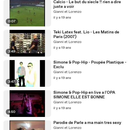
Calcio - Le but du siecle !! rien a dire
juste a voir
Gianni et Lorenzo
il y a 19 ans
0:07
Teki Latex feat. Lio - Les Matins de
Paris (2007)
Gianni et Lorenzo
il y a 19 ans
3:49
Simone & Pop-Hip - Poupée Plastique -
Exclu
Gianni et Lorenzo
il y a 19 ans
3:47
Simone & Pop-Hip en live a l'OPA
SIMONE ELLE EST BONNE
Gianni et Lorenzo
il y a 19 ans
4:50
Parodie de Parle a ma main tres sexy
Gianni et Lorenzo