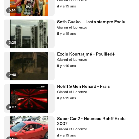
Gianni et Lorenzo
il y a 19 ans
5:14
Seth Gueko - Hasta siempre Exclu
Gianni et Lorenzo
il y a 19 ans
3:28
Exclu Kourtrajmé - Pouilledé
Gianni et Lorenzo
il y a 19 ans
2:48
Rohff & Gen Renard - Frais
Gianni et Lorenzo
il y a 19 ans
4:07
Super Car 2 - Nouveau Rohff Exclu
2007
Gianni et Lorenzo
il y a 19 ans