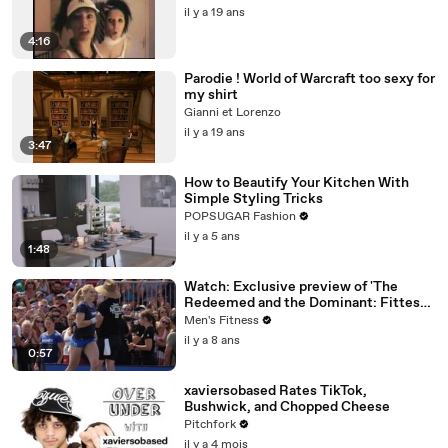
il y a 19 ans
4:16
Parodie ! World of Warcraft too sexy for
my shirt
Gianni et Lorenzo
il y a 19 ans
3:47
How to Beautify Your Kitchen With
Simple Styling Tricks
POPSUGAR Fashion
il y a 5 ans
1:48
Watch: Exclusive preview of 'The
Redeemed and the Dominant: Fittest
on Earth'
Men's Fitness
il y a 8 ans
0:57
xaviersobased Rates TikTok,
Bushwick, and Chopped Cheese
Pitchfork
il y a 4 mois