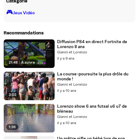
Catégorie
🎮️
Jeux Vidéo
Recommandations
Diffusion PS4 en direct Fortnite de
Lorenzo 8 ans
Gianni et Lorenzo
il y a 9 ans
21:48
|
À suivre
La course-poursuite la plus drôle du
monde !
Gianni et Lorenzo
il y a 10 ans
3:02
Lorenzo show 6 ans futsal u6 u7 de
bléneau
Gianni et Lorenzo
il y a 10 ans
1:36
Un prêtre gifle un bébé lors de son