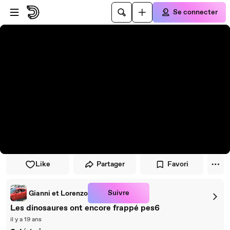
Passer au player
Passer au contenu principal
Se connecter
Like
Partager
Favori
Suivre
Gianni et Lorenzo
Les dinosaures ont encore frappé pes6
il y a 19 ans