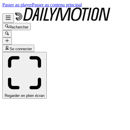
Passer au player
Passer au contenu principal
Rechercher
Se connecter
Regarder en plein écran