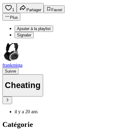
1
Partager
Favori
Plus
Ajouter à la playlist
Signaler
frankmista
Suivre
Cheating
il y a 20 ans
Catégorie