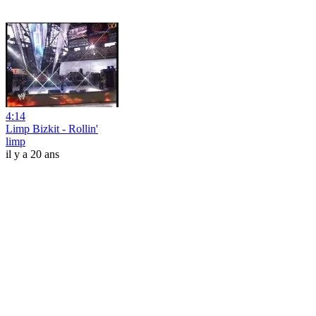
4:14
Limp Bizkit - Rollin'
limp
il y a 20 ans