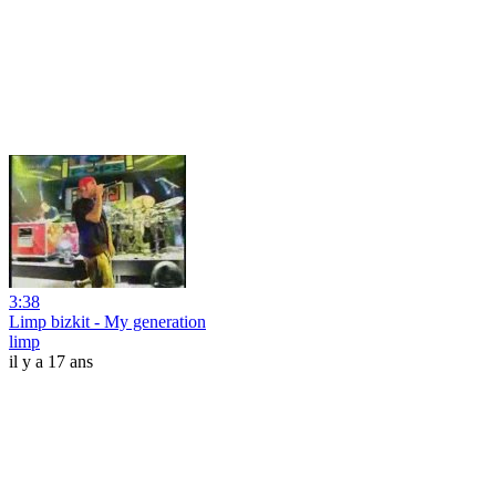
3:38
Limp bizkit - My generation
limp
il y a 17 ans