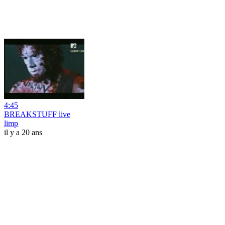
4:45
BREAKSTUFF live
limp
il y a 20 ans