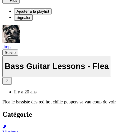
Plus
Ajouter à la playlist
Signaler
limp
Suivre
Bass Guitar Lessons - Flea
il y a 20 ans
Flea le bassiste des red hot chilie peppers sa vau coup de voir
Catégorie
🎵