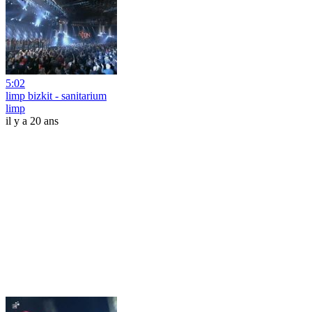
5:02
limp bizkit - sanitarium
limp
il y a 20 ans