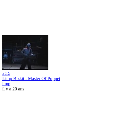
2:15
Limp Bizkit - Master Of Puppet
limp
il y a 20 ans