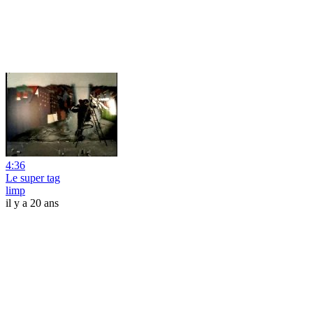
4:36
Le super tag
limp
il y a 20 ans