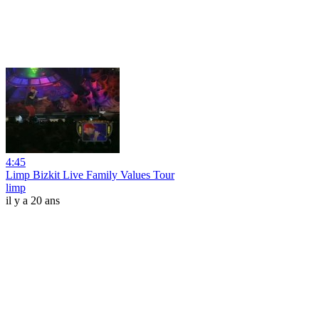
4:45
Limp Bizkit Live Family Values Tour
limp
il y a 20 ans