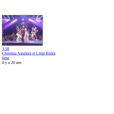
3:58
Christina Aguilera et Limp Bizkit
limp
il y a 20 ans