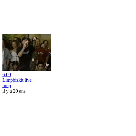
6:09
Limpbizkit live
limp
il y a 20 ans