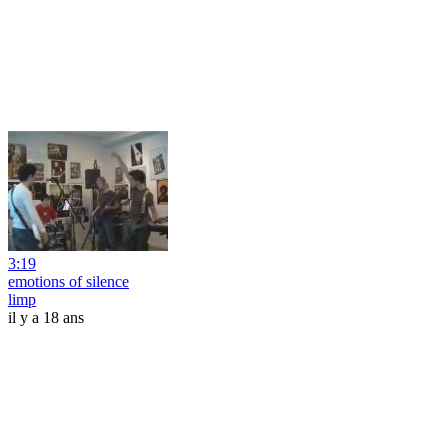
3:19
emotions of silence
limp
il y a 18 ans