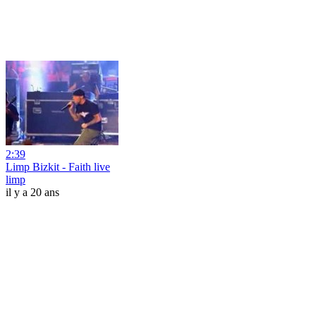
2:39
Limp Bizkit - Faith live
limp
il y a 20 ans