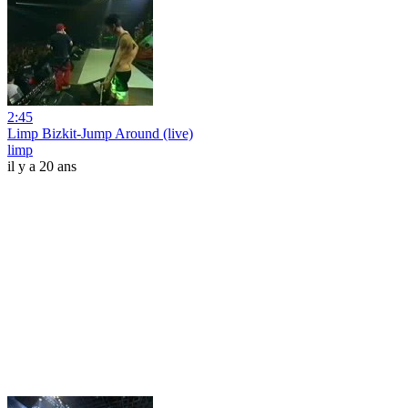
2:45
Limp Bizkit-Jump Around (live)
limp
il y a 20 ans