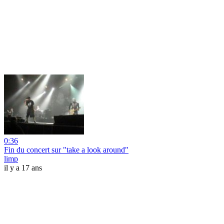
0:36
Fin du concert sur "take a look around"
limp
il y a 17 ans