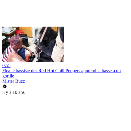
0:55
Flea le bassiste des Red Hot Chili Peppers apprend la basse à un
gorille
Mister Buzz
il y a 10 ans