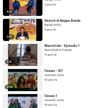
Randy Poffo
3 anni fa
4:31
Sketch di Beppe Braida
Randy Poffo
3 anni fa
3:57
Mariottide - Episodio 1
Mariottide & Friends
11 anni fa
1:15
Oesais - 127
ovosodo_ilsolo
19 anni fa
4:06
Oesais 1
ovosodo_ilsolo
19 anni fa