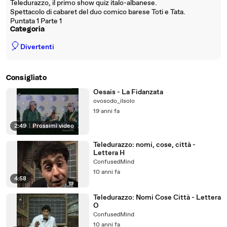
Teledurazzo, il primo show quiz italo-albanese.
Spettacolo di cabaret del duo comico barese Toti e Tata.
Puntata 1 Parte 1
Categoria
🎈
Divertenti
Consigliato
Oesais - La Fidanzata
ovosodo_ilsolo
19 anni fa
2:49
|
Prossimi video
Teledurazzo: nomi, cose, città -
Lettera H
ConfusedMind
10 anni fa
4:58
Teledurazzo: Nomi Cose Città - Lettera
O
ConfusedMind
10 anni fa