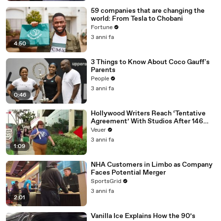
59 companies that are changing the
world: From Tesla to Chobani
Fortune
3 anni fa
4:50
3 Things to Know About Coco Gauff's
Parents
People
3 anni fa
0:46
Hollywood Writers Reach ‘Tentative
Agreement’ With Studios After 146
Day Strike
Veuer
3 anni fa
1:09
NHA Customers in Limbo as Company
Faces Potential Merger
SportsGrid
3 anni fa
2:01
Vanilla Ice Explains How the 90’s