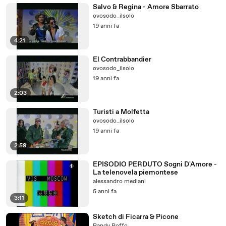
Salvo & Regina - Amore Sbarrato
ovosodo_ilsolo
19 anni fa
4:21
El Contrabbandier
ovosodo_ilsolo
19 anni fa
2:03
Turisti a Molfetta
ovosodo_ilsolo
19 anni fa
2:59
EPISODIO PERDUTO Sogni D'Amore -
La telenovela piemontese
alessandro mediani
5 anni fa
3:11
Sketch di Ficarra & Picone