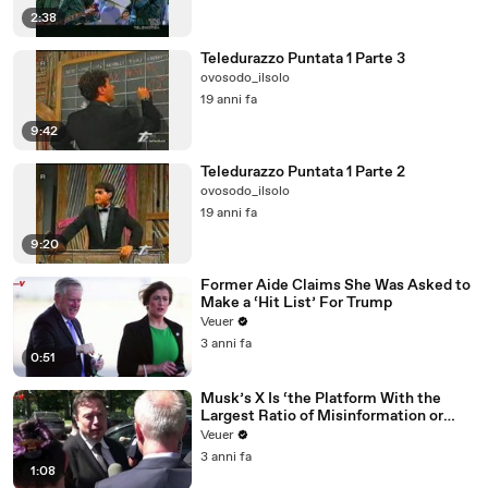
2:38
Teledurazzo Puntata 1 Parte 3
ovosodo_ilsolo
19 anni fa
9:42
Teledurazzo Puntata 1 Parte 2
ovosodo_ilsolo
19 anni fa
9:20
Former Aide Claims She Was Asked to
Make a ‘Hit List’ For Trump
Veuer
3 anni fa
0:51
Musk’s X Is ‘the Platform With the
Largest Ratio of Misinformation or
Disinformation’ Amongst All Social
Veuer
Media Platforms
3 anni fa
1:08