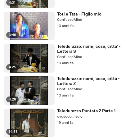
4:31
Toti e Tata - Figlio mio
ConfusedMind
10 anni fa
3:49
Teledurazzo: nomi, cose, citta' -
Lettera S
ConfusedMind
10 anni fa
4:25
Teledurazzo: nomi, cose, città -
Lettera Z
ConfusedMind
10 anni fa
4:28
Teledurazzo Puntata 2 Parte 1
ovosodo_ilsolo
19 anni fa
14:58