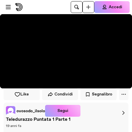
Vai al lettore
Passa al contenuto principale
Accedi
Like
Condividi
Segnalibro
Segui
ovosodo_ilsolo
Teledurazzo Puntata 1 Parte 1
19 anni fa