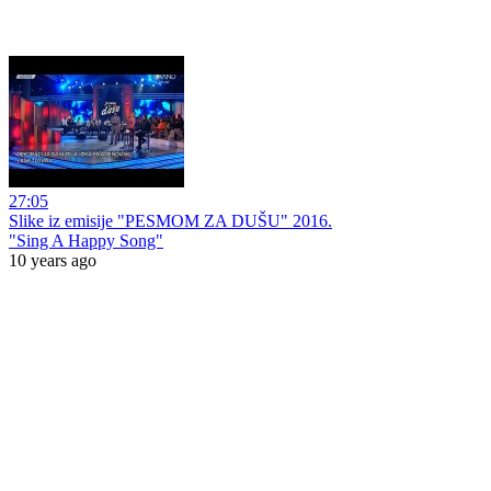
27:05
Slike iz emisije "PESMOM ZA DUŠU" 2016.
"Sing A Happy Song"
10 years ago