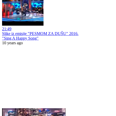
21:49
Slike iz emisije "PESMOM ZA DUŠU" 2016.
"Sing A Happy Song"
10 years ago