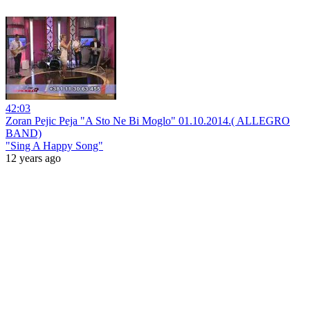
42:03
Zoran Pejic Peja "A Sto Ne Bi Moglo" 01.10.2014.( ALLEGRO
BAND)
"Sing A Happy Song"
12 years ago