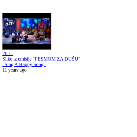
26:11
Slike iz emisije "PESMOM ZA DUŠU"
"Sing A Happy Song"
11 years ago