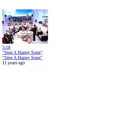
5:18
"Sing A Happy Song"
"Sing A Happy Song"
11 years ago