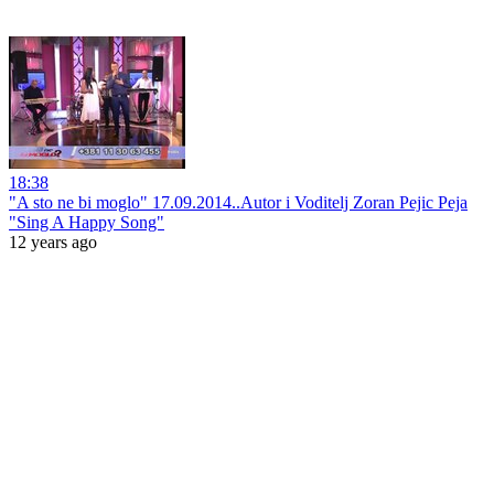
18:38
"A sto ne bi moglo" 17.09.2014..Autor i Voditelj Zoran Pejic Peja
"Sing A Happy Song"
12 years ago