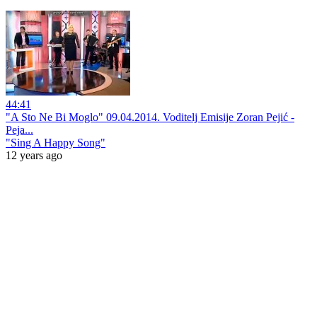
44:41
"A Sto Ne Bi Moglo" 09.04.2014. Voditelj Emisije Zoran Pejić -
Peja...
"Sing A Happy Song"
12 years ago