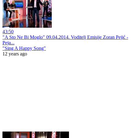
43:50
"A Sto Ne Bi Moglo" 09.04.2014. Voditelj Emisije Zoran Pejić -
Peja...
"Sing A Happy Song"
12 years ago