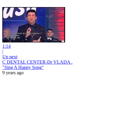
1:14
|
Up next
C DENTAL CENTER-Dr VLADA .
"Sing A Happy Song"
9 years ago