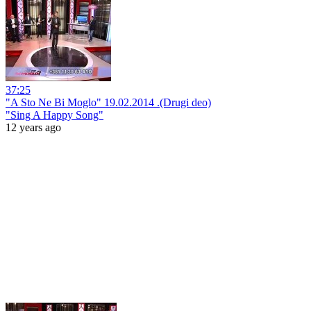
37:25
"A Sto Ne Bi Moglo" 19.02.2014 .(Drugi deo)
"Sing A Happy Song"
12 years ago