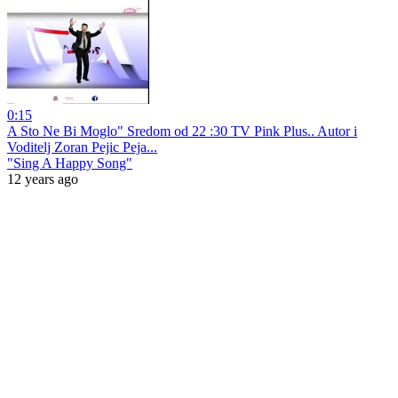
0:15
A Sto Ne Bi Moglo" Sredom od 22 :30 TV Pink Plus.. Autor i
Voditelj Zoran Pejic Peja...
"Sing A Happy Song"
12 years ago