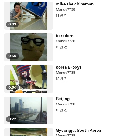
mike the chinaman
Mandu7738
19년 전
0:33
boredom.
Mandu7738
19년 전
0:56
korea B-boys
Mandu7738
19년 전
0:50
Beijing
Mandu7738
19년 전
0:22
Gyeongju, South Korea