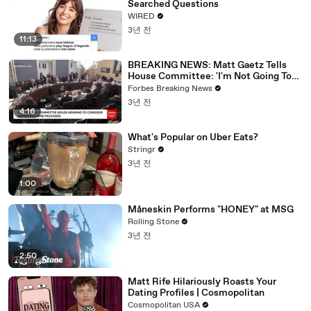
Searched Questions
WIRED
3년 전
11:13
BREAKING NEWS: Matt Gaetz Tells
House Committee: 'I'm Not Going To
Vote For A Continuing Resolution'
Forbes Breaking News
3년 전
4:16
What's Popular on Uber Eats?
Stringr
3년 전
1:00
Måneskin Performs "HONEY" at MSG
Rolling Stone
3년 전
2:50
Matt Rife Hilariously Roasts Your
Dating Profiles | Cosmopolitan
Cosmopolitan USA