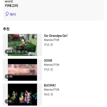
word.
카테고리
🎈
재미
추천
Go Grandpa Go!
Mandu7738
17년 전
0:19
|
다음 순서
2008
Mandu7738
17년 전
5:35
BJORK!
Mandu7738
18년 전
1:12