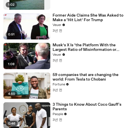
1:02
Former Aide Claims She Was Asked to
Make a ‘Hit List’ For Trump
Veuer
3년 전
0:51
Musk’s X Is ‘the Platform With the
Largest Ratio of Misinformation or
Disinformation’ Amongst All Social
Veuer
Media Platforms
3년 전
1:08
59 companies that are changing the
world: From Tesla to Chobani
Fortune
3년 전
4:50
3 Things to Know About Coco Gauff's
Parents
People
3년 전
0:46