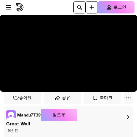
플레이어로 건너뛰기
본문으로 건너뛰기
로그인
좋아요
공유
북마크
팔로우
Mandu7738
Great Wall
19년 전