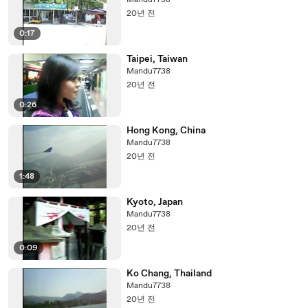
Mandu7738
20년 전
0:17
Taipei, Taiwan
Mandu7738
20년 전
0:26
Hong Kong, China
Mandu7738
20년 전
1:48
Kyoto, Japan
Mandu7738
20년 전
0:09
Ko Chang, Thailand
Mandu7738
20년 전