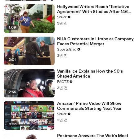
Hollywood Writers Reach ‘Tentative
Agreement’ With Studios After 146
Day Strike
Veuer
3년 전
1:09
NHA Customers in Limbo as Company
Faces Potential Merger
SportsGrid
3년 전
2:01
Vanilla Ice Explains How the 90’s
Shaped America
FACTZ
3년 전
2:55
Amazon’ Prime Video Will Show
Commercials Starting Next Year
Veuer
3년 전
0:36
Pokimane Answers The Web's Most