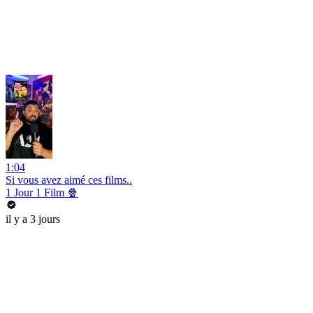
1:04
Si vous avez aimé ces films..
1 Jour 1 Film 🍿
il y a 3 jours