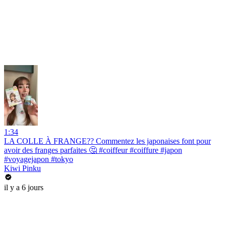
1:34
LA COLLE À FRANGE?? Commentez les japonaises font pour
avoir des franges parfaites 🤔 #coiffeur #coiffure #japon
#voyagejapon #tokyo
Kiwi Pinku
il y a 6 jours