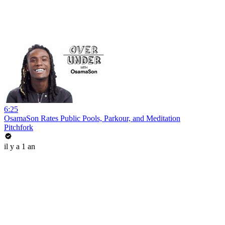
6:25
OsamaSon Rates Public Pools, Parkour, and Meditation
Pitchfork
il y a 1 an