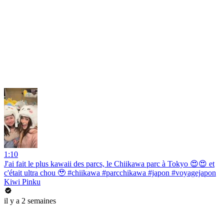
1:10
J'ai fait le plus kawaii des parcs, le Chiikawa parc à Tokyo 😍😍 et
c'était ultra chou 🥹 #chiikawa #parcchikawa #japon #voyagejapon
Kiwi Pinku
il y a 2 semaines