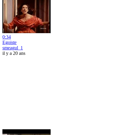
0:34
Egoiste
smeagul_1
il y a 20 ans