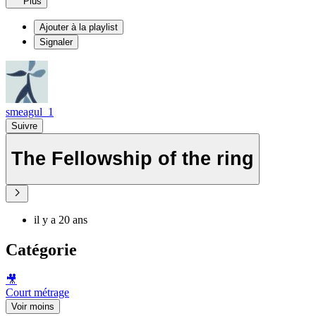
Plus
Ajouter à la playlist
Signaler
smeagul_1
Suivre
The Fellowship of the ring
il y a 20 ans
Catégorie
🎥
Court métrage
Voir moins