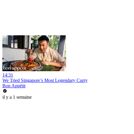
14:31
We Tried Singapore’s Most Legendary Curry
Bon Appétit
il y a 1 semaine