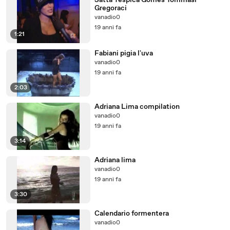
Satta Yespica Gomes Tommasi
Gregoraci
vanadio0
19 anni fa
1:21
Fabiani pigia l'uva
vanadio0
19 anni fa
2:03
Adriana Lima compilation
vanadio0
19 anni fa
3:14
Adriana lima
vanadio0
19 anni fa
3:30
Calendario formentera
vanadio0