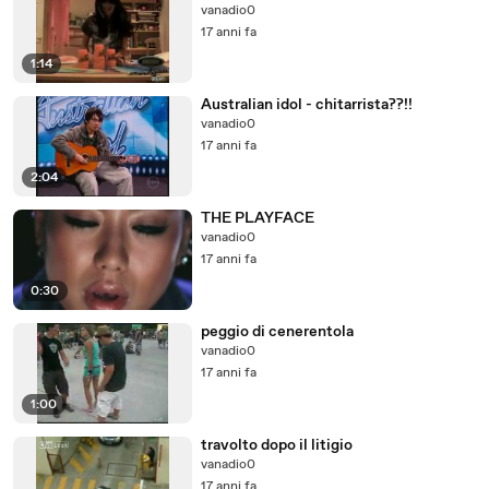
vanadio0
17 anni fa
1:14
Australian idol - chitarrista??!!
vanadio0
17 anni fa
2:04
THE PLAYFACE
vanadio0
17 anni fa
0:30
peggio di cenerentola
vanadio0
17 anni fa
1:00
travolto dopo il litigio
vanadio0
17 anni fa