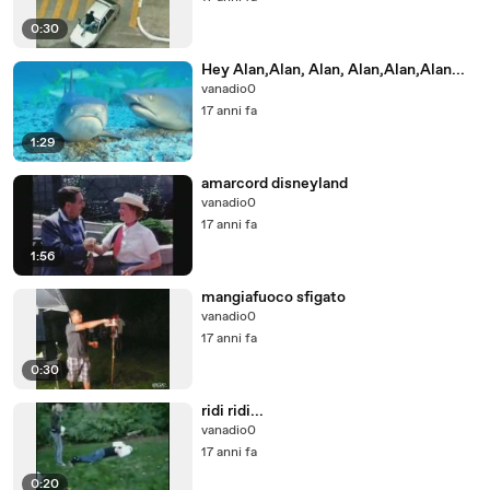
0:30
Hey Alan,Alan, Alan, Alan,Alan,Alan...
vanadio0
17 anni fa
1:29
amarcord disneyland
vanadio0
17 anni fa
1:56
mangiafuoco sfigato
vanadio0
17 anni fa
0:30
ridi ridi...
vanadio0
17 anni fa
0:20