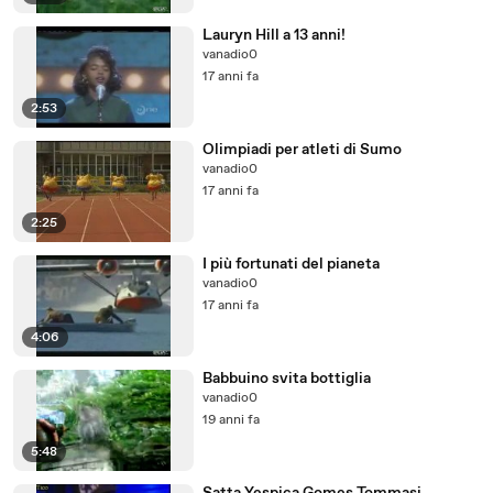
Lauryn Hill a 13 anni!
vanadio0
17 anni fa
2:53
Olimpiadi per atleti di Sumo
vanadio0
17 anni fa
2:25
I più fortunati del pianeta
vanadio0
17 anni fa
4:06
Babbuino svita bottiglia
vanadio0
19 anni fa
5:48