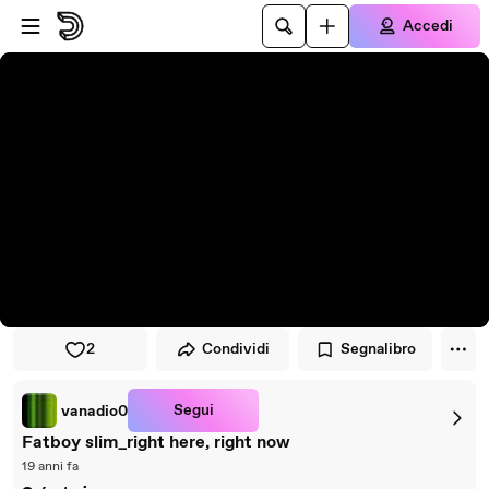
Vai al lettore
Passa al contenuto principale
Accedi
2
Condividi
Segnalibro
Segui
vanadio0
Fatboy slim_right here, right now
19 anni fa