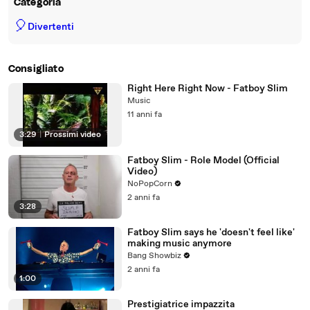
Categoria
🎈
Divertenti
Consigliato
Right Here Right Now - Fatboy Slim
Music
11 anni fa
3:29
|
Prossimi video
Fatboy Slim - Role Model (Official
Video)
NoPopCorn
2 anni fa
3:28
Fatboy Slim says he 'doesn't feel like'
making music anymore
Bang Showbiz
2 anni fa
1:00
Prestigiatrice impazzita