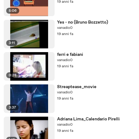
19 anni fa
5:06
Yes - no (Bruno Bozzetto)
vanadio0
19 anni fa
3:11
ferri e fabiani
vanadio0
19 anni fa
0:28
Streaptease_movie
vanadio0
19 anni fa
3:37
Adriana Lima_Calendario Pirelli
vanadio0
19 anni fa