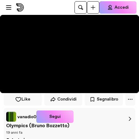
Vai al lettore
Passa al contenuto principale
Accedi
Like
Condividi
Segnalibro
Segui
vanadio0
Olympics (Bruno Bozzetto)
19 anni fa