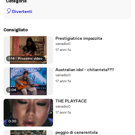
Categoria
🎈
Divertenti
Consigliato
Prestigiatrice impazzita
vanadio0
17 anni fa
1:14
|
Prossimi video
Australian idol - chitarrista??!!
vanadio0
17 anni fa
2:04
THE PLAYFACE
vanadio0
17 anni fa
0:30
peggio di cenerentola