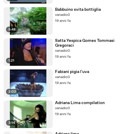
Babbuino svita bottiglia
vanadio0
19 anni fa
5:48
Satta Yespica Gomes Tommasi
Gregoraci
vanadio0
19 anni fa
1:21
Fabiani pigia l'uva
vanadio0
19 anni fa
2:03
Adriana Lima compilation
vanadio0
19 anni fa
3:14