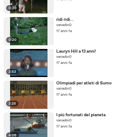
0:30
ridi ridi...
vanadio0
17 anni fa
0:20
Lauryn Hill a 13 anni!
vanadio0
17 anni fa
2:53
Olimpiadi per atleti di Sumo
vanadio0
17 anni fa
2:25
I più fortunati del pianeta
vanadio0
17 anni fa
4:06