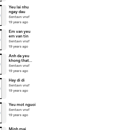
Yeu lai nhu
ngay dau
Sentavn vnsf
19 years ago
Em van yeu
em van tin
Sentavn vnsf
19 years ago
Anh da yeu
khong that
long
Sentavn vnsf
19 years ago
Hay di di
Sentavn vnsf
19 years ago
Yeu mot nguoi
Sentavn vnsf
19 years ago
Minh mai