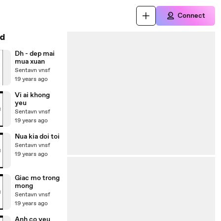
Connect
d
Dh - dep mai
mua xuan
Sentavn vnsf
19 years ago
Vi ai khong
yeu
Sentavn vnsf
19 years ago
Nua kia doi toi
Sentavn vnsf
19 years ago
Giac mo trong
mong
Sentavn vnsf
19 years ago
Anh co yeu