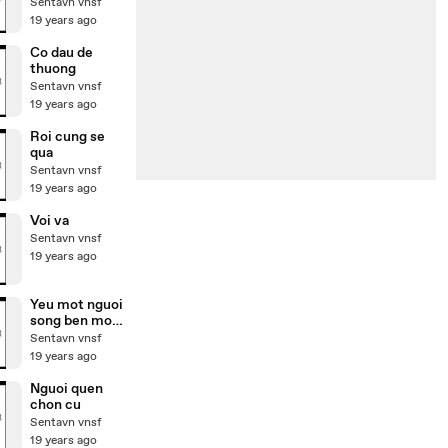
Sentavn vnsf
19 years ago
Co dau de
thuong
Sentavn vnsf
19 years ago
Roi cung se
qua
Sentavn vnsf
19 years ago
Voi va
Sentavn vnsf
19 years ago
Yeu mot nguoi
song ben mot
nguoi
Sentavn vnsf
19 years ago
Nguoi quen
chon cu
Sentavn vnsf
19 years ago