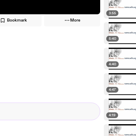
3:55
Bookmark
More
5:40
4:40
4:47
4:19