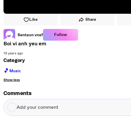
Like
Share
Follow
Sentavn vnsf
Boi vi anh yeu em
19 years ago
Category
🎵
Music
Show less
Comments
Add
your
comment