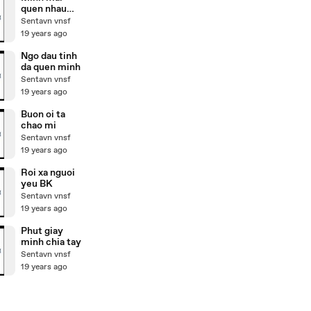
quen nhau
that sao
Sentavn vnsf
19 years ago
Ngo dau tinh
da quen minh
Sentavn vnsf
19 years ago
Buon oi ta
chao mi
Sentavn vnsf
19 years ago
Roi xa nguoi
yeu BK
Sentavn vnsf
19 years ago
Phut giay
minh chia tay
Sentavn vnsf
19 years ago