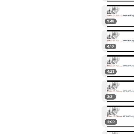
3:48
4:16
4:23
3:31
4:09