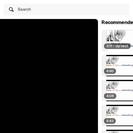
Search
Recommende
3:11
|
Up next
4:40
4:06
5:43