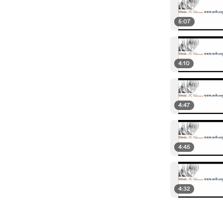
5:07
4:10
4:47
4:45
4:32