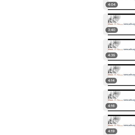
4:04
3:40
4:35
4:14
4:16
4:19