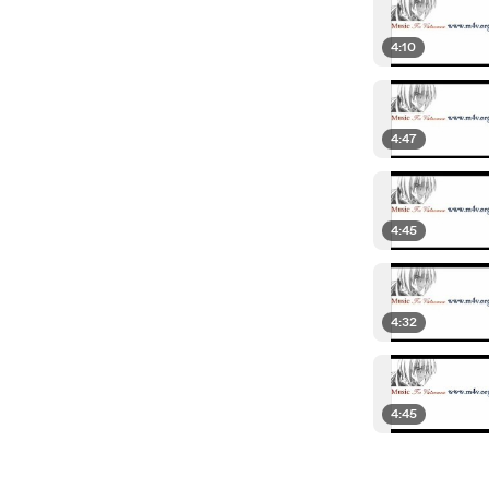
4:10
4:47
4:45
4:32
4:45