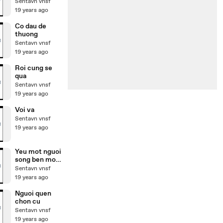
Sentavn vnsf
19 years ago
Co dau de
thuong
Sentavn vnsf
19 years ago
Roi cung se
qua
Sentavn vnsf
19 years ago
Voi va
Sentavn vnsf
19 years ago
Yeu mot nguoi
song ben mot
nguoi
Sentavn vnsf
19 years ago
Nguoi quen
chon cu
Sentavn vnsf
19 years ago