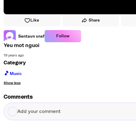
Like
Share
Follow
Sentavn vnsf
Yeu mot nguoi
19 years ago
Category
🎵
Music
Show less
Comments
Add
your
comment