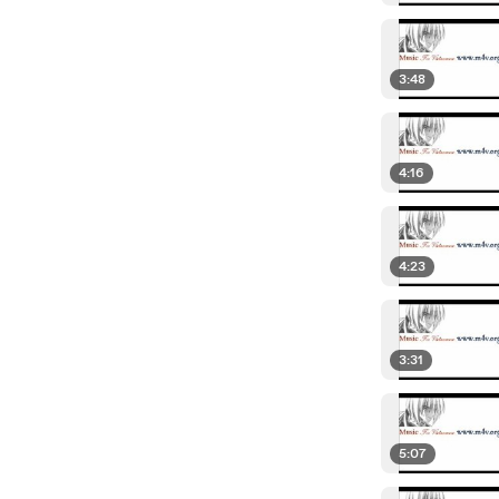
3:48
4:16
4:23
3:31
5:07