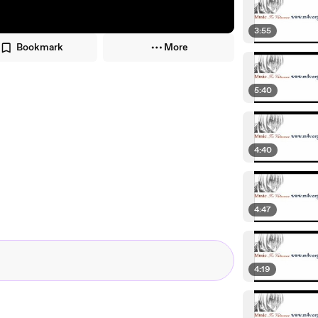
3:55
Bookmark
More
5:40
4:40
4:47
4:19