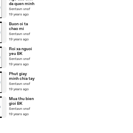
da quen minh
Sentavn vnsf
19 years ago
Buon oi ta
chao mi
Sentavn vnsf
19 years ago
Roi xa nguoi
yeu BK
Sentavn vnsf
19 years ago
Phut giay
minh chia tay
Sentavn vnsf
19 years ago
Mua thu bien
gioi BK
Sentavn vnsf
19 years ago