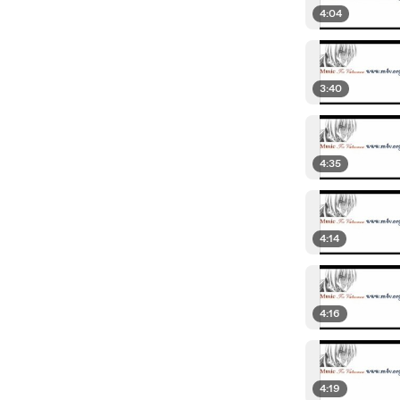
4:04
3:40
4:35
4:14
4:16
4:19