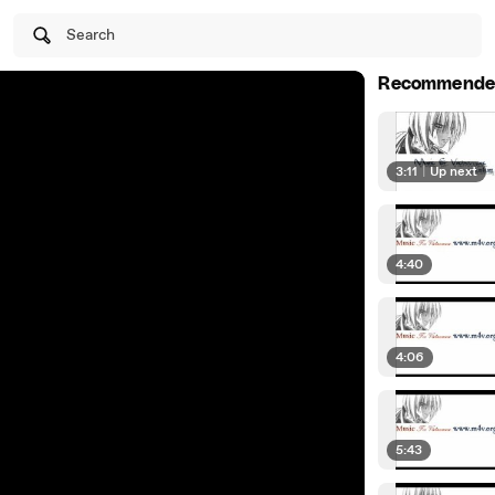
Search
Recommende
3:11
|
Up next
4:40
4:06
5:43