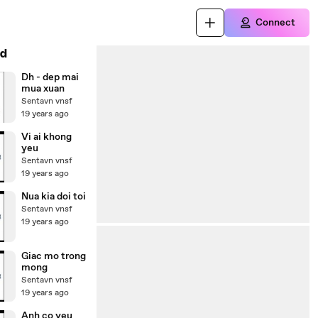
Connect
d
Dh - dep mai
mua xuan
Sentavn vnsf
19 years ago
Vi ai khong
yeu
Sentavn vnsf
19 years ago
Nua kia doi toi
Sentavn vnsf
19 years ago
Giac mo trong
mong
Sentavn vnsf
19 years ago
Anh co yeu