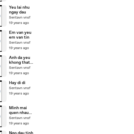
Yeu lai nhu
ngay dau
Sentavn vnsf
19 years ago
Em van yeu
em van tin
Sentavn vnsf
19 years ago
Anh da yeu
khong that
long
Sentavn vnsf
19 years ago
Hay di di
Sentavn vnsf
19 years ago
Minh mai
quen nhau
that sao
Sentavn vnsf
19 years ago
Ngo dau tinh