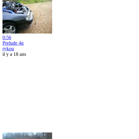
0:56
Prelude 4g
rykou
il y a 18 ans