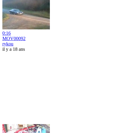
0:16
MOV00092
rykou
il y a 18 ans