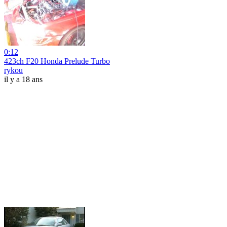
0:12
423ch F20 Honda Prelude Turbo
rykou
il y a 18 ans