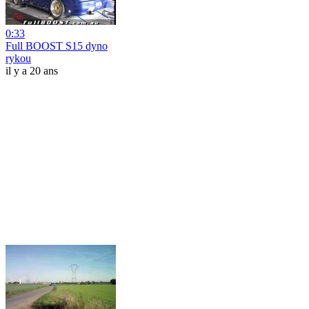
0:33
Full BOOST S15 dyno
rykou
il y a 20 ans