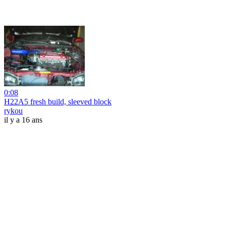
0:08
H22A5 fresh build, sleeved block
rykou
il y a 16 ans