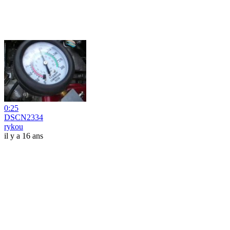
0:25
DSCN2334
rykou
il y a 16 ans