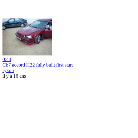
0:44
Cb7 accord H22 fully built first start
rykou
il y a 16 ans