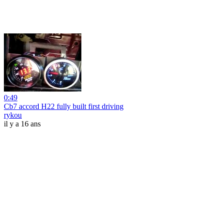
0:49
Cb7 accord H22 fully built first driving
rykou
il y a 16 ans