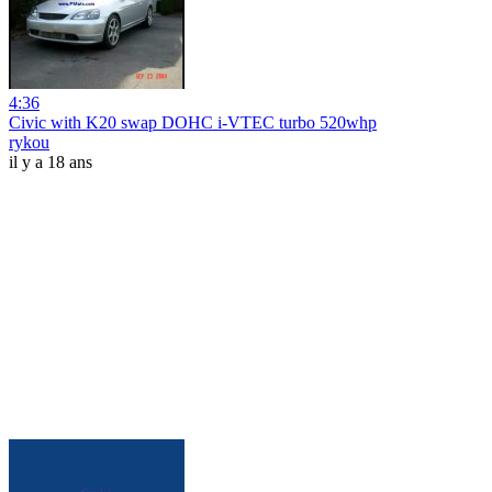
4:36
Civic with K20 swap DOHC i-VTEC turbo 520whp
rykou
il y a 18 ans