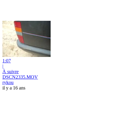
1:07
|
À suivre
DSCN2335.MOV
rykou
il y a 16 ans