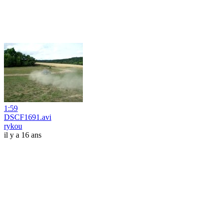
1:59
DSCF1691.avi
rykou
il y a 16 ans