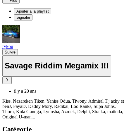
Plus
Ajouter à la playlist
Signaler
rykou
Suivre
Savage Riddim Megamix !!!
il y a 20 ans
Kiss, Nazareken Tiken, Yaniss Odua, Tiwony, Admiral T,j acky et
benJ, FayaD, Daddy Mory, Radikal, Loo Ranks, Supa Johns,
Thorn, Kula Gandga, Lynnsha, Azrock, Delphi, Straika, matinda,
Original U-man...
Catégorie