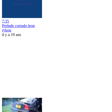
7:35
Prelude corrado leon
rykou
il y a 19 ans