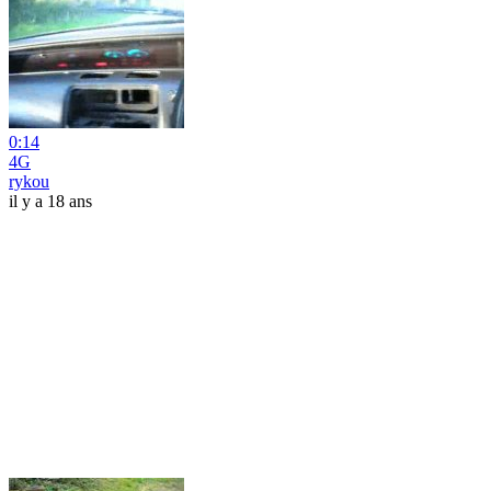
0:14
4G
rykou
il y a 18 ans