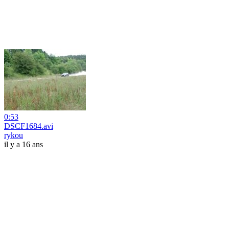
0:53
DSCF1684.avi
rykou
il y a 16 ans