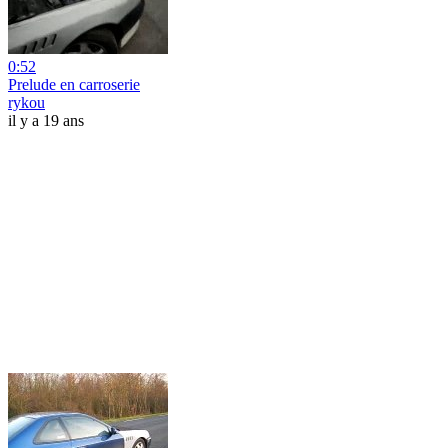
0:52
Prelude en carroserie
rykou
il y a 19 ans