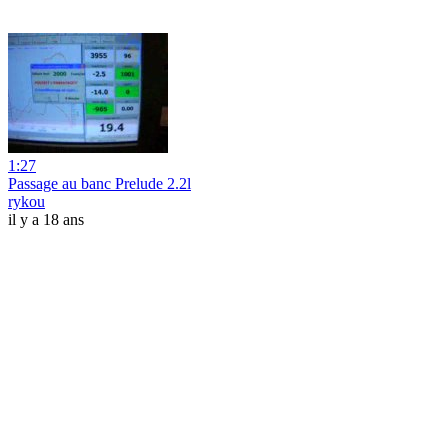
1:27
Passage au banc Prelude 2.2l
rykou
il y a 18 ans