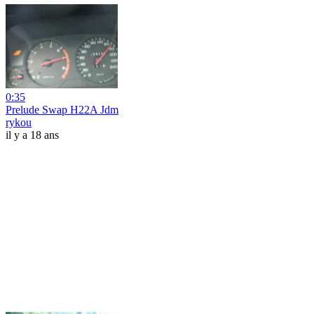
0:35
Prelude Swap H22A Jdm
rykou
il y a 18 ans