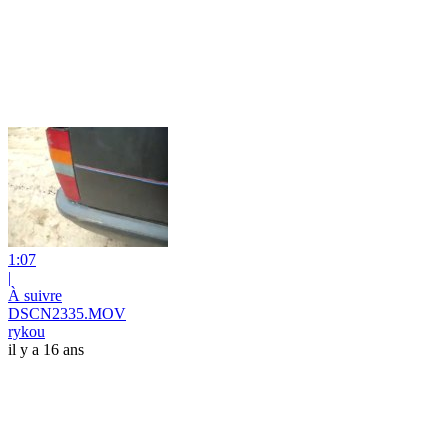
1:07
|
À suivre
DSCN2335.MOV
rykou
il y a 16 ans