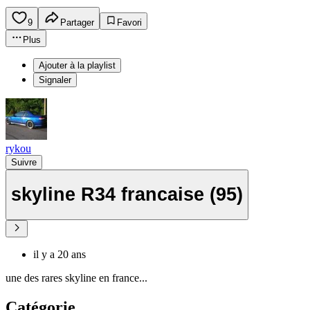
9
Partager
Favori
Plus
Ajouter à la playlist
Signaler
rykou
Suivre
skyline R34 francaise (95)
il y a 20 ans
une des rares skyline en france...
Catégorie