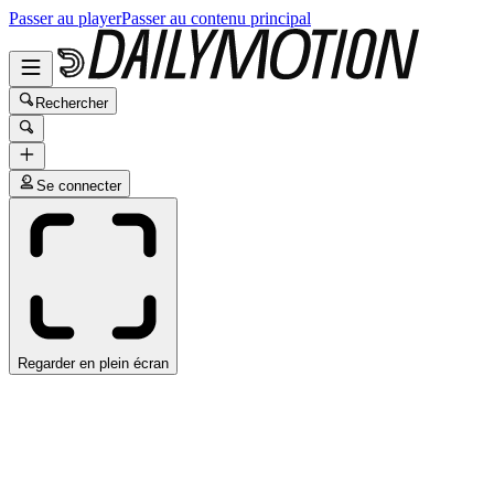
Passer au player
Passer au contenu principal
Rechercher
Se connecter
Regarder en plein écran