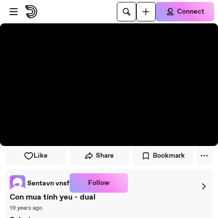
Skip to player
Skip to main content
Connect
Like
Share
Bookmark
Follow
Sentavn vnsf
Con mua tinh yeu - dual
19 years ago