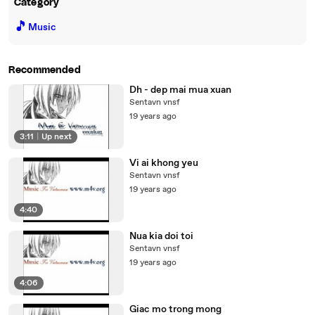
Category
🎵
Music
Recommended
Dh - dep mai mua xuan
Sentavn vnsf
19 years ago
3:11
|
Up next
Vi ai khong yeu
Sentavn vnsf
19 years ago
4:40
Nua kia doi toi
Sentavn vnsf
19 years ago
4:06
Giac mo trong mong