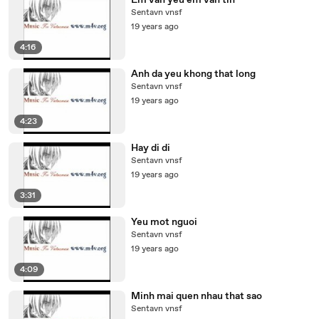
Em van yeu em van tin
Sentavn vnsf
19 years ago
4:16
Anh da yeu khong that long
Sentavn vnsf
19 years ago
4:23
Hay di di
Sentavn vnsf
19 years ago
3:31
Yeu mot nguoi
Sentavn vnsf
19 years ago
4:09
Minh mai quen nhau that sao
Sentavn vnsf