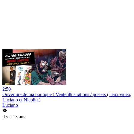
2:50
Ouverture de ma boutique ! Vente illustrations / posters ( Jeux video,
Luciano et Nicolin )
Luciano
il y a 13 ans